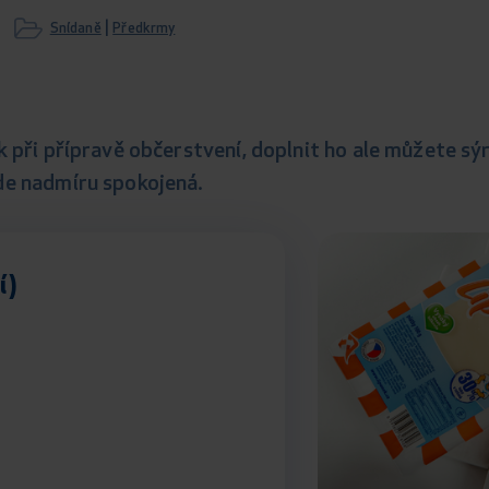
|
Snídaně
Předkrmy
k při přípravě občerstvení, doplnit ho ale můžete s
de nadmíru spokojená.
í)