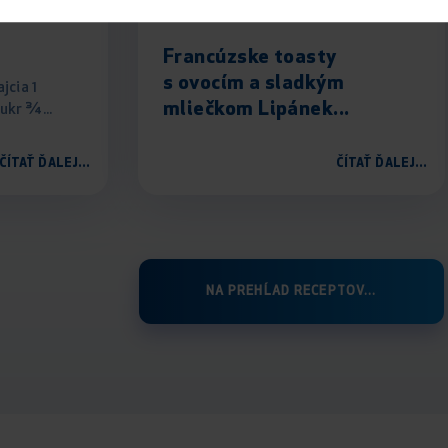
a
Francúzske toasty
s ovocím a sladkým
jcia 1
mliečkom Lipánek...
ukr ¾...
ČÍTAŤ ĎALEJ...
ČÍTAŤ ĎALEJ...
NA PREHĹAD RECEPTOV...