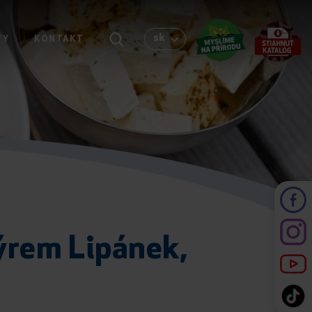
sk
TY
KONTAKT
sýrem Lipánek,