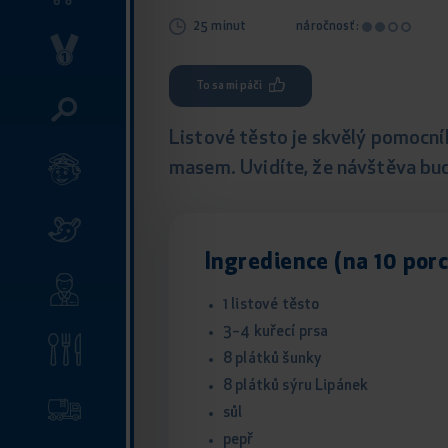
25 minut
náročnosť:
To sa mi páči
Listové těsto je skvělý pomocní
masem. Uvidíte, že návštěva bu
Ingredience (na 10 porc
1 listové těsto
3–4 kuřecí prsa
8 plátků šunky
8 plátků sýru Lipánek
sůl
pepř