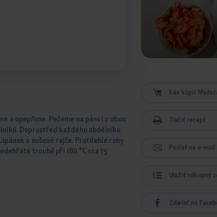
Kde kúpiť Madet
líme a opepříme. Pečeme na pánvi z obou
Tlačiť recept
élníků. Doprostřed každého obdélníku
Lipánek a sušené rajče. Protilehlé rohy
Poslať na e-mail
dehřáté troubě při 180 °C cca 15
Uložiť nákupný 
Zdielať na Face