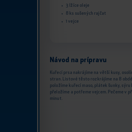
3 lžíce oleje
8 ks sušených rajčat
1 vejce
Návod na prípravu
Kuřecí prsa nakrájíme na větší kusy, oso
stran. Listové těsto rozkrájíme na 8 obd
položíme kuřecí maso, plátek šunky, sýru 
přeložíme a potřeme vejcem. Pečeme v pře
minut.