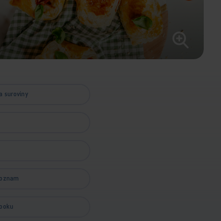
a suroviny
zoznam
booku