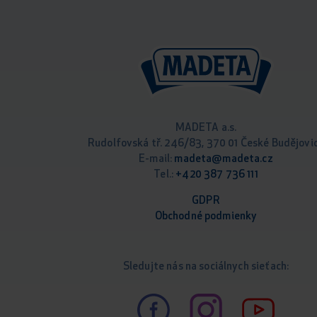
MADETA a.s.
Rudolfovská tř. 246/83, 370 01 České Budějovi
E-mail:
madeta@madeta.cz
Tel.:
+420 387 736 111
GDPR
Obchodné podm
ienky
Sledujte nás na sociálnych sieťach: