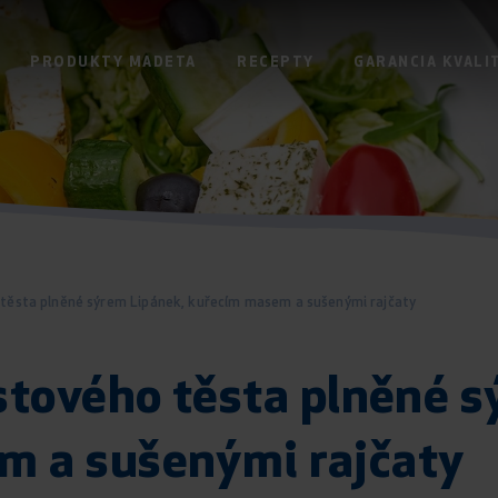
PRODUKTY MADETA
RECEPTY
GARANCIA KVALI
o těsta plněné sýrem Lipánek, kuřecím masem a sušenými rajčaty
istového těsta plněné 
m a sušenými rajčaty