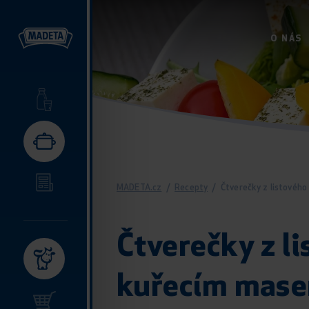
O NÁS
MADETA.cz
/
Recepty
/
Čtverečky z listovéh
Čtverečky z l
kuřecím mase