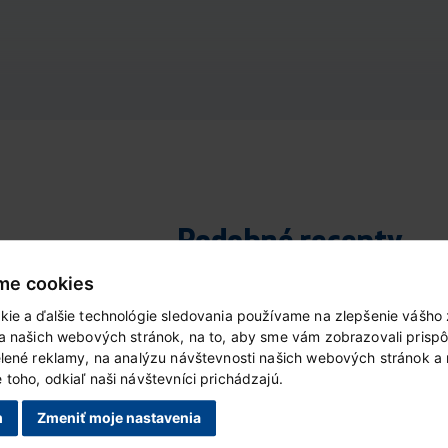
Podobné recepty
me cookies
kie a ďalšie technológie sledovania používame na zlepšenie vášho 
ia našich webových stránok, na to, aby sme vám zobrazovali prisp
elené reklamy, na analýzu návštevnosti našich webových stránok a
toho, odkiaľ naši návštevníci prichádzajú.
m
Zmeniť moje nastavenia