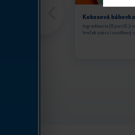
Kokosová bábovk
Ingrediencie (8 porcií) 3 va
hrnček cukru 1 vanilkový c