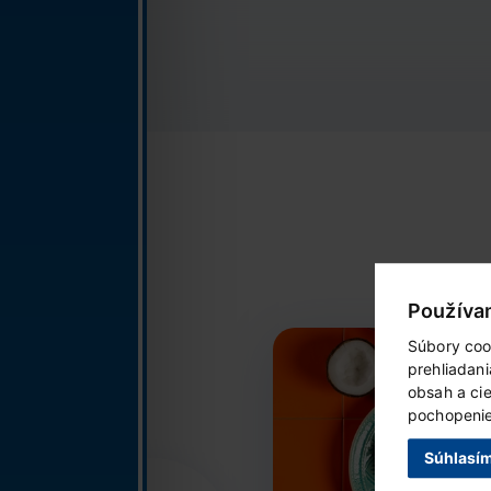
Používa
Súbory coo
prehliadan
obsah a ci
pochopenie 
Súhlasí