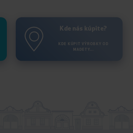
Kde nás kúpite?
KDE KÚPIT VÝROBKY OD
MADETY...