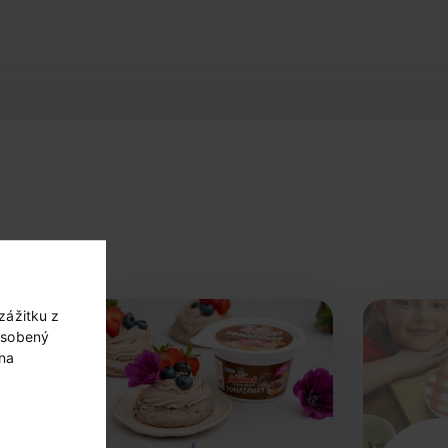
zážitku z
ôsobený
 na