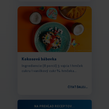
Kokosová bábovka
Ingrediencie (8 porcií) 3 vajcia 1 hrnček
cukru 1 vanilkový cukr ¾ hrnčeka...
ČÍTAŤ ĎALEJ...
NA PREHĹAD RECEPTOV...