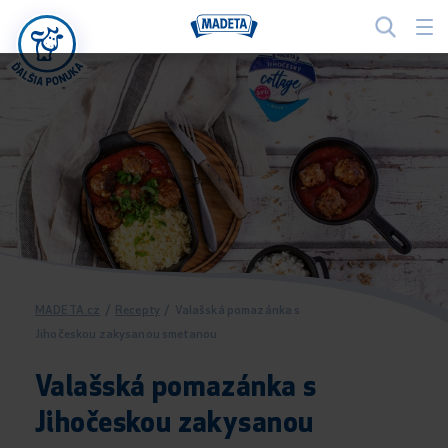
MADETA.cz
/
Recepty
/
Valašská pomazánka s
Jihočeskou zakysanou smetanou
Valašská pomazánka s
Jihočeskou zakysanou