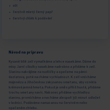
sůl
čerstvě mletý černý pepř
čerstvý chléb k podávání
Návod na prípravu
Kysané bílé zelí vymačkáme a lehce nasekáme. Dáme do
mísy. Jarní cibulky nasekáme nadrobno a přidáme k zelí.
Slaninu nakrájíme na nudličky a opečeme na pánvi
dozlatova, poté necháme vychladnout. K zelí vmícháme
majonézu a Jihočeskou zakysanou smetanu, aby vznikla
krémová jemná hmota. Pokud je směs příliš hustá, přidáme
trochu smetany navíc. Nakonec přidáme vychladlou
slaninu, promícháme a necháme alespoň 30 minut odležet
v lednici. Podáváme namazanou na čerstvém nebo
opečeném chlebu.