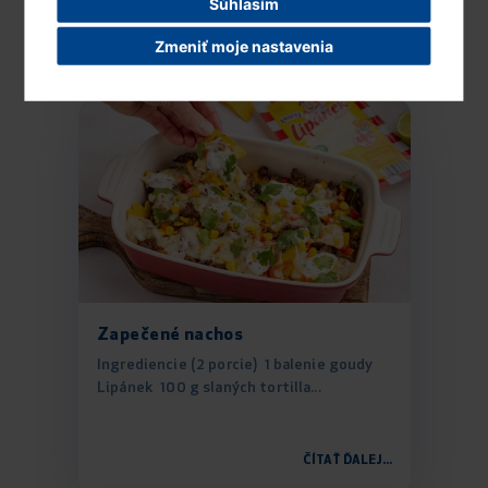
Súhlasím
ČÍTAŤ ĎALEJ...
Zmeniť moje nastavenia
Zapečené nachos
Ingrediencie (2 porcie) 1 balenie goudy
Lipánek 100 g slaných tortilla...
ČÍTAŤ ĎALEJ...