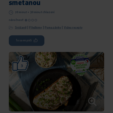
smetanou
20 minut + 30 minut chlazení
náročnosť:
|
|
|
Snídaně
Předkrmy
Pomazánky
Video recepty
To sa mi páči
3