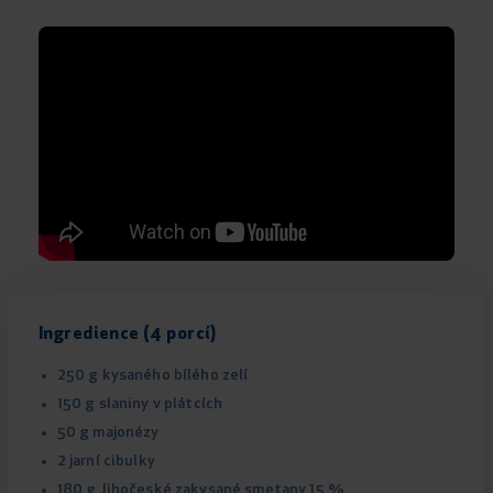
Ingredience (4 porcí)
250 g kysaného bílého zelí
150 g slaniny v plátcích
50 g majonézy
2 jarní cibulky
180 g Jihočeské zakysané smetany 15 %