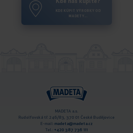
Kde nás kúpite?
KDE KÚPIT VÝROBKY OD
MADETY...
MADETA a.s.
Rudolfovská tř. 246/83, 370 01 České Budějovice
E-mail:
madeta@madeta.cz
Tel.:
+420 387 736 111