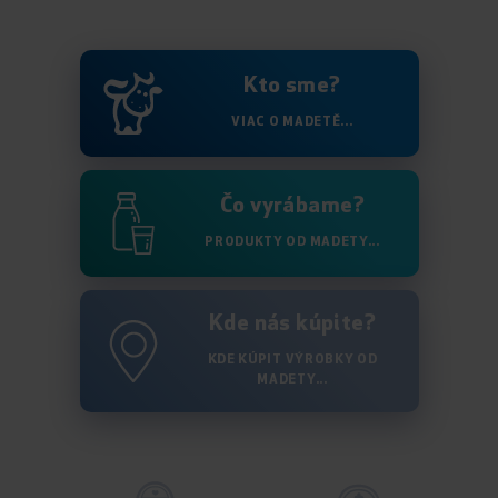
Kto sme?
VIAC O MADETĚ...
Čo vyrábame?
PRODUKTY OD MADETY...
Kde nás kúpite?
KDE KÚPIT VÝROBKY OD
MADETY...