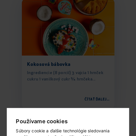
Kokosová bábovka
Ingrediencie (8 porcií) 3 vajcia 1 hrnček
cukru 1 vanilkový cukr ¾ hrnčeka...
ČÍTAŤ ĎALEJ...
Používame cookies
Súbory cookie a ďalšie technológie sledovania