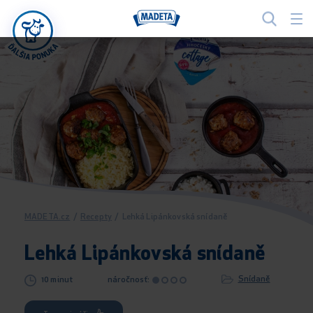
MADETA.cz
/
Recepty
/
Lehká Lipánkovská snídaně
Lehká Lipánkovská snídaně
Snídaně
10 minut
náročnosť: