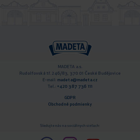
MADETA a.s.
Rudolfovská tř. 246/83, 370 01 České Budějovice
E-mail:
madeta@madeta.cz
Tel.:
+420 387 736 111
GDPR
Obchodné podm
ienky
Sledujte nás na sociálnych sieťach: