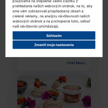
používame na zlepšenie vášho zážitku z
prehliadania našich webových stránok, na to, aby
sme vám zobrazovali prispôsobený obsah a
cielené reklamy, na analýzu návštevnosti našich
webových stránok a na pochopenie toho, odkiaľ
naši návštevníci prichádzajú.
Súhlasím
Francúzske toasty s ovocím
a sladkým mliečkom Lipánek
Zmeniť moje nastavenia
Ingrediencie (2 porcie) 2 hrubšie plátky...
ČÍTAŤ ĎALEJ...