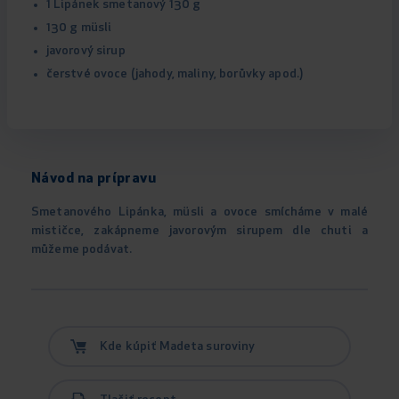
1 Lipánek smetanový 130 g
130 g müsli
javorový sirup
čerstvé ovoce (jahody, maliny, borůvky apod.)
Návod na prípravu
Smetanového Lipánka, müsli a ovoce smícháme v malé
mističce, zakápneme javorovým sirupem dle chuti a
můžeme podávat.
Kde kúpiť Madeta suroviny