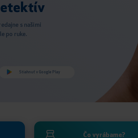
etektív
redajne s našimi
e po ruke.
Stiahnuť v Google Play
Čo vyrábame?