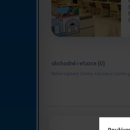
obchodné reťazce (0)
Nebol nájdený žiadny záznam s týmito
K
Používa