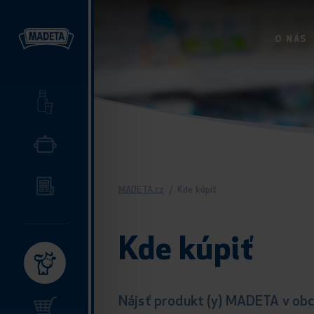
O NÁS
MADETA.cz
/
Kde kúpiť
Kde kúpiť
Nájsť produkt (y) MADETA v obc