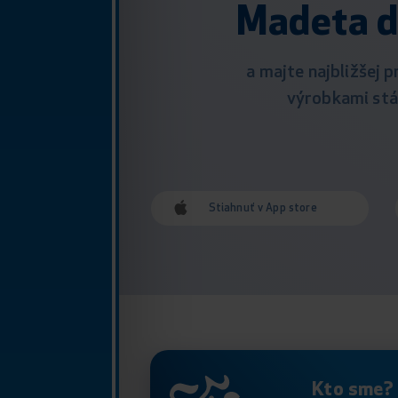
Madeta d
a majte najbližšej p
výrobkami stál
Stiahnuť v App store
Kto sme?