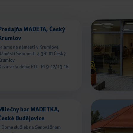
Predajňa MADETA, Český
Krumlov
priamo na námestí v Krumlove
Náměstí Svornosti 4 381 01 Český
Krumlov
Otváracia doba: PO – PI 9–12/ 13-16
Mliečny bar MADETKA,
České Budějovice
v Dome služieb na Senovážnom