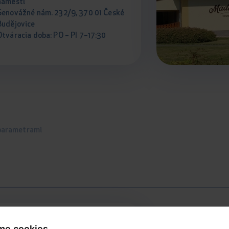
námestí
Senovážné nám. 232/9, 370 01 České
Budějovice
Otváracia doba: PO – PI 7–17:30
 parametrami
aufland
me cookies