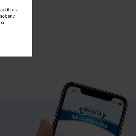
zážitku z
ôsobený
 na