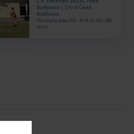
L. B. Schneidera 381/30, České
Budějovice 7, 370 01 České
Budějovice
Otváracia doba: PO – PI 8–17, SO – NE
10–17