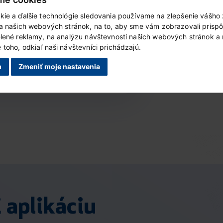
ýrobok je dostupný vo vybraných
kie a ďalšie technológie sledovania používame na zlepšenie vášho 
redajniach Kaufland
ia našich webových stránok, na to, aby sme vám zobrazovali prisp
elené reklamy, na analýzu návštevnosti našich webových stránok a
toho, odkiaľ naši návštevníci prichádzajú.
m
Zmeniť moje nastavenia
i aplikáciu