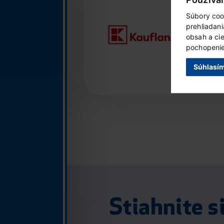
V
Súbory coo
p
prehliadan
obsah a ci
pochopenie 
Súhlasí
Stiahnite s