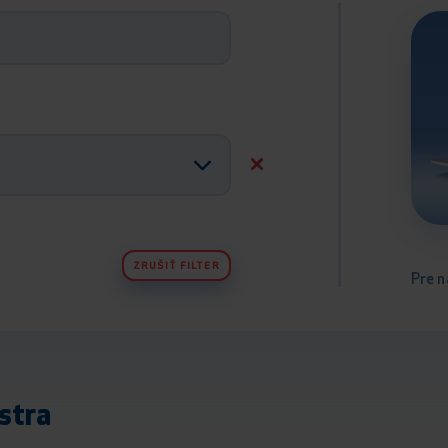
ZRUŠIŤ FILTER
Pre n
stra