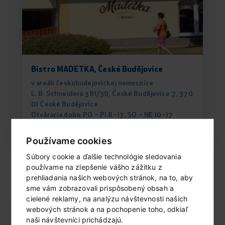
Bistro MADETKA, České Budějovice
v areáli českobudejovickej nemocnice
L. B. Schneidera 381/30, České Budějovice 7, 370
01 České Budějovice
Otváracia doba: PO – PI 8–17, SO – NE 10–17
Používame cookies
Súbory cookie a ďalšie technológie sledovania
používame na zlepšenie vášho zážitku z
prehliadania našich webových stránok, na to, aby
obchodné reťazce (0)
sme vám zobrazovali prispôsobený obsah a
cielené reklamy, na analýzu návštevnosti našich
Nebol nájdený žiadny záznam s týmito parametrami
webových stránok a na pochopenie toho, odkiaľ
naši návštevníci prichádzajú.