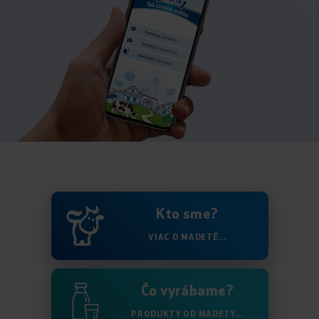
Kto sme?
VIAC O MADETĚ...
Čo vyrábame?
PRODUKTY OD MADETY...