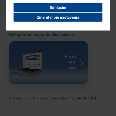
Súhlasím
Zmeniť moje nastavenia
Nakúpte online z pohodlia domova:
Prejsť
na a-
shop
Pre našich partnerov a odberateľov -
VELKOOBCHOD