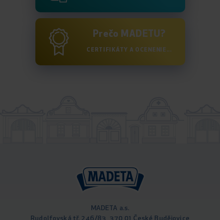
Prečo MADETU?
CERTIFIKÁTY A OCENENIE...
MADETA a.s.
Rudolfovská tř. 246/83, 370 01 České Budějovice