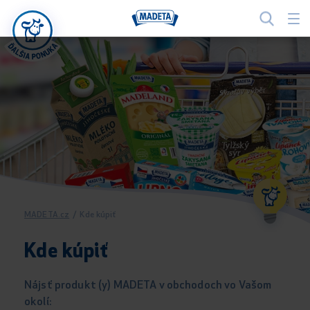
MADETA.cz
/
Kde kúpiť
Kde kúpiť
Nájsť produkt (y) MADETA v obchodoch vo Vašom
okolí: