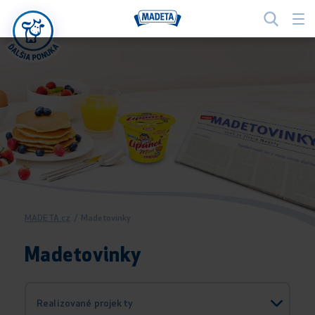
MADETA.cz
/
Madetovinky
Madetovinky
Realizované projekty