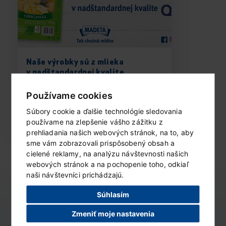
Naše výrobky sú z mlieka
v nadštandardnej kvalite
Surové kravské mlieko v akostnej...
Používame cookies
Súbory cookie a ďalšie technológie sledovania
ČÍTAŤ ĎALEJ...
používame na zlepšenie vášho zážitku z
prehliadania našich webových stránok, na to, aby
sme vám zobrazovali prispôsobený obsah a
cielené reklamy, na analýzu návštevnosti našich
Zobrazené 3 z 3 madetovinek
webových stránok a na pochopenie toho, odkiaľ
naši návštevníci prichádzajú.
Súhlasím
Zmeniť moje nastavenia