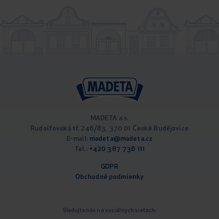
MADETA a.s.
Rudolfovská tř. 246/83, 370 01 České Budějovice
E-mail:
madeta@madeta.cz
Tel.:
+420 387 736 111
GDPR
Obchodné podm
ienky
Sledujte nás na sociálnych sieťach: