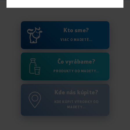
Kto sme?
VIAC O MADETĚ...
Čo vyrábame?
PRODUKTY OD MADETY...
Kde nás kúpite?
KDE KÚPIT VÝROBKY OD
MADETY...