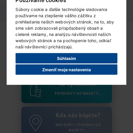
Používame cookies
Súbory cookie a ďalšie technológie sledovania
používame na zlepšenie vášho zážitku z
prehliadania našich webových stránok, na to, aby
sme vám zobrazovali prispôsobený obsah a
cielené reklamy, na analýzu návštevnosti našich
webových stránok a na pochopenie toho, odkiaľ
naši návštevníci prichádzajú.
Kto sme?
Súhlasím
VIAC O MADETĚ...
Zmeniť moje nastavenia
Čo vyrábame?
PRODUKTY OD MADETY...
Kde nás kúpite?
KDE KÚPIT VÝROBKY OD
MADETY...