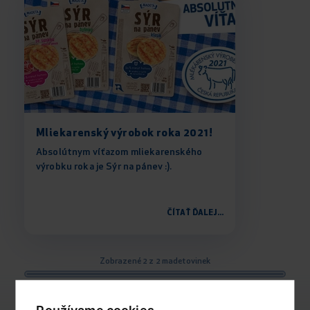
Mliekarenský výrobok roka 2021!
Absolútnym víťazom mliekarenského
výrobku roka je Sýr na pánev :).
ČÍTAŤ ĎALEJ...
Zobrazené 2 z 2 madetovinek