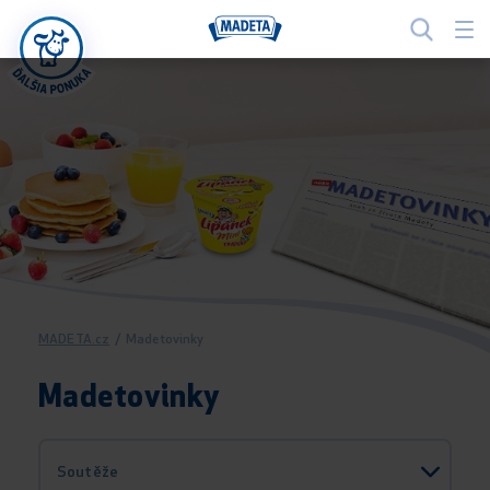
MADETA.cz
/
Madetovinky
Madetovinky
Soutěže