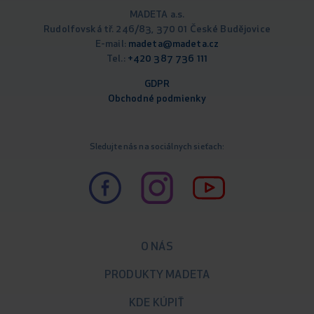
MADETA a.s.
Rudolfovská tř. 246/83, 370 01 České Budějovice
E-mail:
madeta@madeta.cz
Tel.:
+420 387 736 111
GDPR
Obchodné podm
ienky
Sledujte nás na sociálnych sieťach:
O NÁS
PRODUKTY MADETA
KDE KÚPIŤ