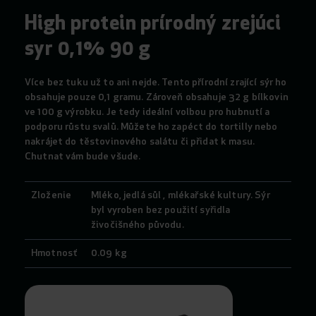
High protein prírodný zrejúci
syr 0,1% 90 g
Více bez tuku už to ani nejde. Tento přírodní zrající sýr ho
obsahuje pouze 0,1 gramu. Zároveň obsahuje 32 g bílkovin
ve 100 g výrobku. Je tedy ideální volbou pro hubnutí a
podporu růstu svalů. Můžete ho zapéct do tortilly nebo
nakrájet do těstovinového salátu či přidat k masu.
Chutnat vám bude všude.
Zloženie
Mléko, jedlá sůl , mlékařské kultury. Sýr
byl vyroben bez použití syřidla
živočišného původu.
Hmotnosť
0.09 kg