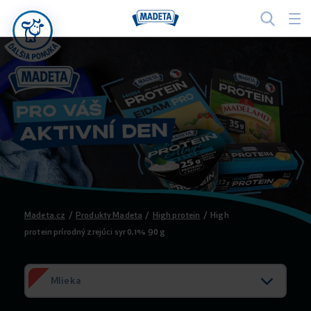
Madeta.cz
/
Produkty Madeta
/
High protein
/
High
protein prírodný zrejúci syr 0,1% 90 g
Mlieka