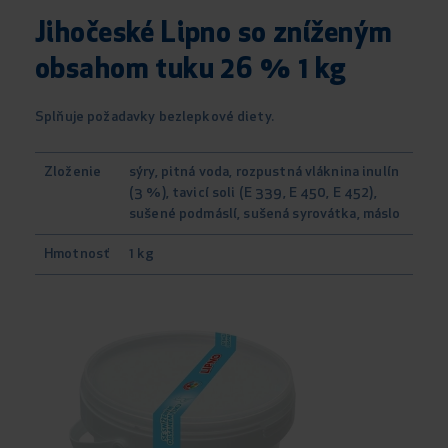
Jihočeské Lipno so zníženým
obsahom tuku 26 % 1 kg
Splňuje požadavky bezlepkové diety.
Zloženie
sýry, pitná voda, rozpustná vláknina inulín
(3 %), tavicí soli (E 339, E 450, E 452),
sušené podmáslí, sušená syrovátka, máslo
Hmotnosť
1 kg