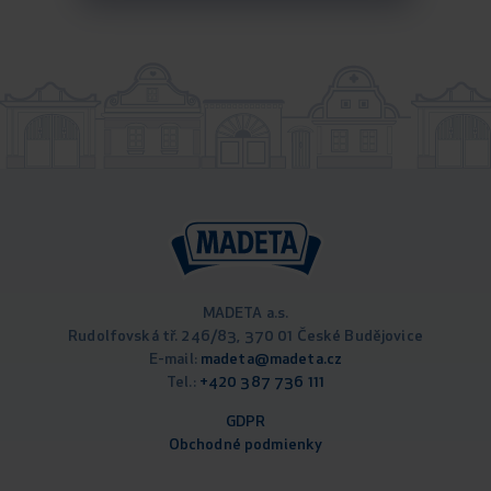
MADETA a.s.
Rudolfovská tř. 246/83, 370 01 České Budějovice
E-mail:
madeta@madeta.cz
Tel.:
+420 387 736 111
GDPR
Obchodné podm
ienky