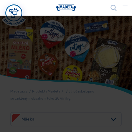
Madeta.cz
/
Produkty Madeta
/
/
Jihočeské Lipno
so zníženým obsahom tuku 26 % 1 kg
Mlieka