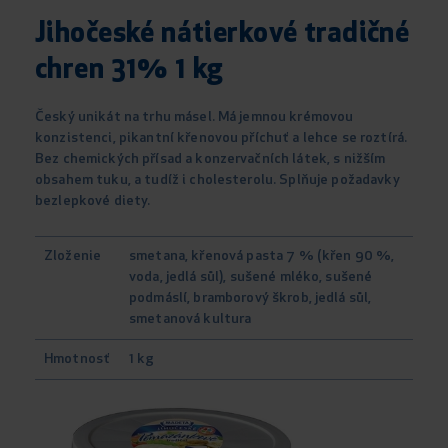
Jihočeské nátierkové tradičné
chren 31% 1 kg
Český unikát na trhu másel. Má jemnou krémovou
konzistenci, pikantní křenovou příchuť a lehce se roztírá.
Bez chemických přísad a konzervačních látek, s nižším
obsahem tuku, a tudíž i cholesterolu. Splňuje požadavky
bezlepkové diety.
Zloženie
smetana, křenová pasta 7 % (křen 90 %,
voda, jedlá sůl), sušené mléko, sušené
podmáslí, bramborový škrob, jedlá sůl,
smetanová kultura
Hmotnosť
1 kg