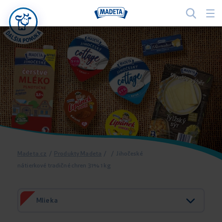
Madeta.cz
/
Produkty Madeta
/
/
Jihočeské
nátierkové tradičné chren 31% 1 kg
Mlieka