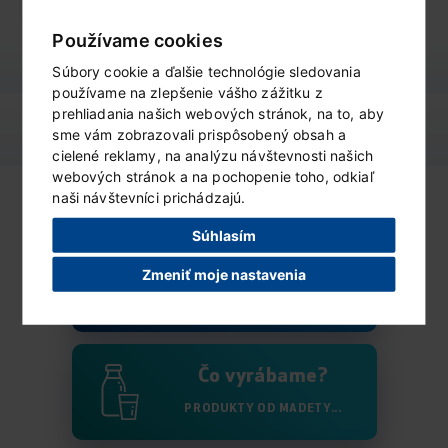
Používame cookies
Súbory cookie a ďalšie technológie sledovania
používame na zlepšenie vášho zážitku z
prehliadania našich webových stránok, na to, aby
výživové údaje
ZOBRAZIŤ
sme vám zobrazovali prispôsobený obsah a
cielené reklamy, na analýzu návštevnosti našich
webových stránok a na pochopenie toho, odkiaľ
naši návštevníci prichádzajú.
Súhlasím
Kto sme?
Zmeniť moje nastavenia
VIAC O MADETĚ...
Čo vyrábame?
PRODUKTY OD MADETY...