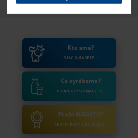
podobné produkty
ZOBRAZIŤ
Kto sme?
VIAC O MADETĚ...
Čo vyrábame?
PRODUKTY OD MADETY...
Prečo MADETU?
CERTIFIKÁTY A OCENENIE...