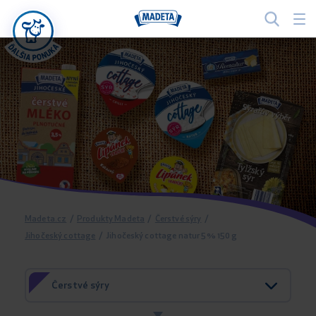
Madeta.cz
/
Produkty Madeta
/
Čerstvé sýry
/
Jihočeský cottage
/
Jihočeský cottage natur 5% 150 g
Čerstvé sýry