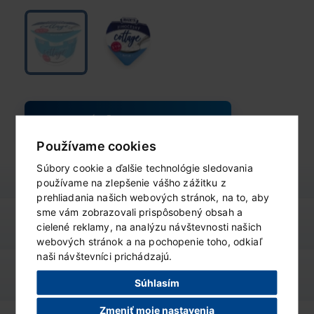
KÚPIŤ NA E-SHOPU
Používame cookies
Súbory cookie a ďalšie technológie sledovania
používame na zlepšenie vášho zážitku z
prehliadania našich webových stránok, na to, aby
sme vám zobrazovali prispôsobený obsah a
výživové údaje
ZOBRAZIŤ
cielené reklamy, na analýzu návštevnosti našich
webových stránok a na pochopenie toho, odkiaľ
naši návštevníci prichádzajú.
varianty produktu
ZOBRAZIŤ
Súhlasím
Zmeniť moje nastavenia