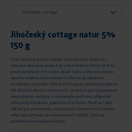
Jihočeský cottage
Jihočeský cottage natur 5%
150 g
Vždy čerstvý, jemný a lehký. Sýrová zrnka obalená v
lahodné smetaně poskytují milovníkům svěžích sýrů to
pravé potěšení. Pro nízký obsah tuku a díky vysokému
obsahu snadno stravitelných bílkovin je ideálním
výrobkem racionální výživy. Cottage je oblíbeným jídlem
lidí držících dietu a kulturistů. Je možné jej konzumovat
samostatně, nejlépe s celozrnným pečivem, případně
ochucený bylinkami, paprikou či křenem. Hodí se i jako
základ pro pomazánky, na posypání těstovin či brambor
nebo jako přísada do zeleninových salátů. Splňuje
požadavky bezlepkové diety.