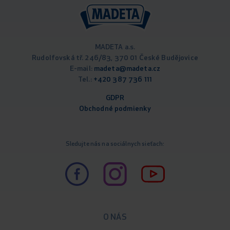
MADETA a.s.
Rudolfovská tř. 246/83, 370 01 České Budějovice
E-mail:
madeta@madeta.cz
Tel.:
+420 387 736 111
GDPR
Obchodné podm
ienky
Sledujte nás na sociálnych sieťach:
O NÁS