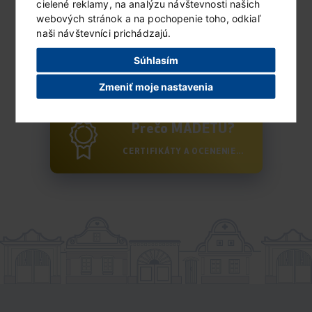
VIAC O MADETĚ...
cielené reklamy, na analýzu návštevnosti našich
webových stránok a na pochopenie toho, odkiaľ
naši návštevníci prichádzajú.
Čo vyrábame?
Súhlasím
PRODUKTY OD MADETY...
Zmeniť moje nastavenia
Prečo MADETU?
CERTIFIKÁTY A OCENENIE...