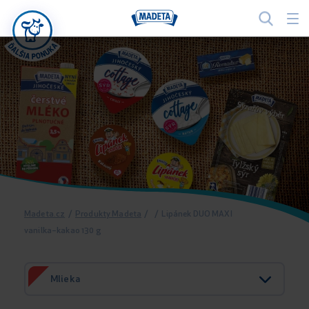
Madeta.cz
/
Produkty Madeta
/
/
Lipánek DUO MAXI
vanilka–kakao 130 g
Mlieka