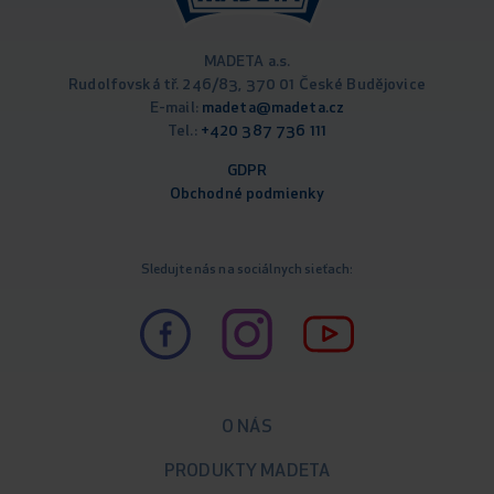
MADETA a.s.
Rudolfovská tř. 246/83, 370 01 České Budějovice
E-mail:
madeta@madeta.cz
Tel.:
+420 387 736 111
GDPR
Obchodné podm
ienky
Sledujte nás na sociálnych sieťach:
O NÁS
PRODUKTY MADETA