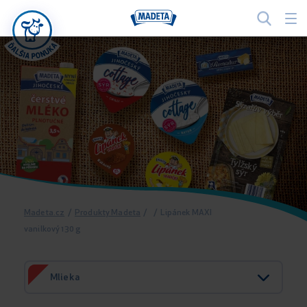
Madeta.cz
/
Produkty Madeta
/
/
Lipánek MAXI
vanilkový 130 g
Mlieka