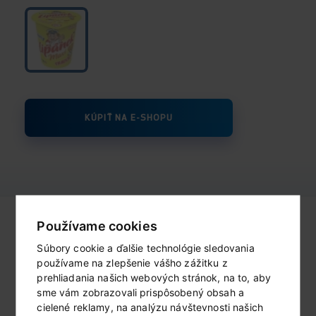
KÚPIŤ NA E-SHOPU
Používame cookies
Súbory cookie a ďalšie technológie sledovania
používame na zlepšenie vášho zážitku z
Kto sme?
prehliadania našich webových stránok, na to, aby
sme vám zobrazovali prispôsobený obsah a
VIAC O MADETĚ...
cielené reklamy, na analýzu návštevnosti našich