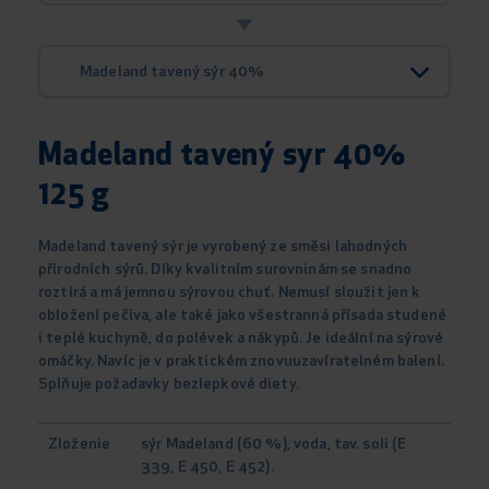
Madeland tavený sýr 40%
Madeland tavený syr 40%
125 g
Madeland tavený sýr je vyrobený ze směsi lahodných
přírodních sýrů. Díky kvalitním surovninám se snadno
roztírá a má jemnou sýrovou chuť. Nemusí sloužit jen k
obložení pečiva, ale také jako všestranná přísada studené
i teplé kuchyně, do polévek a nákypů. Je ideální na sýrové
omáčky. Navíc je v praktickém znovuuzavíratelném balení.
Splňuje požadavky bezlepkové diety.
Zloženie
sýr Madeland (60 %), voda, tav. soli (E
339, E 450, E 452).