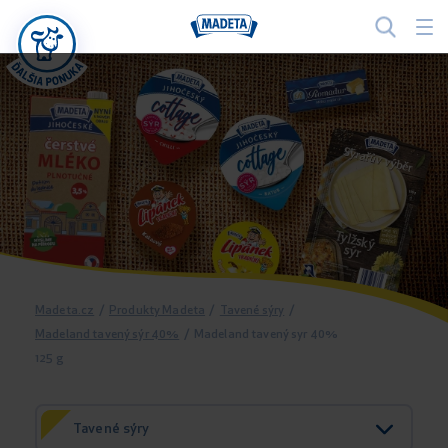
Madeta.cz
/
Produkty Madeta
/
Tavené sýry
/
Madeland tavený sýr 40%
/
Madeland tavený syr 40%
125 g
Tavené sýry