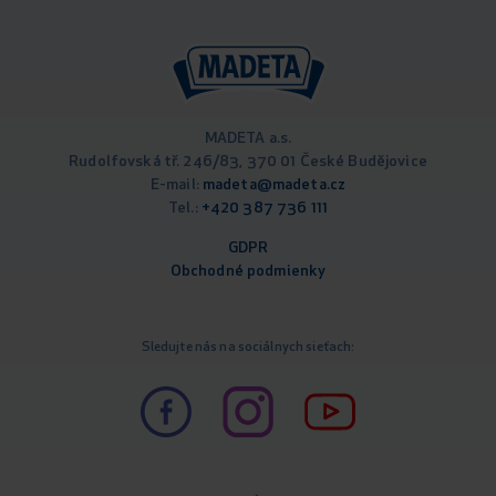
MADETA a.s.
Rudolfovská tř. 246/83, 370 01 České Budějovice
E-mail:
madeta@madeta.cz
Tel.:
+420 387 736 111
GDPR
Obchodné podm
ienky
Sledujte nás na sociálnych sieťach: