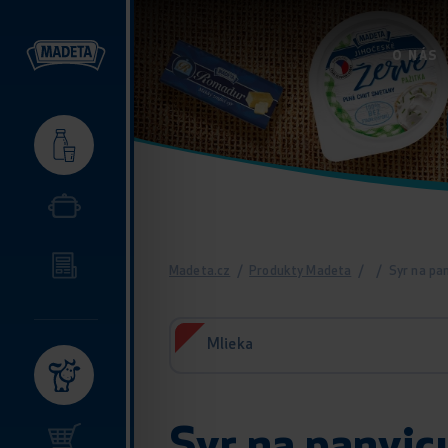
O NÁS
Madeta.cz
/
Produkty Madeta
/
/
Syr na pa
Mlieka