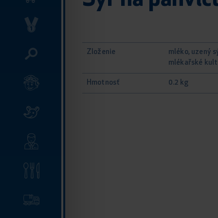
Syr na panvic
Zloženie
mléko, uzený sý
mlékařské kult
Hmotnosť
0.2 kg