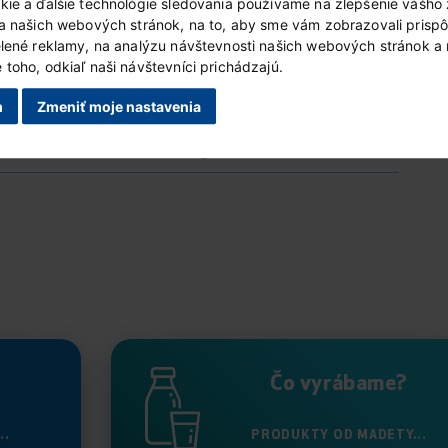
kie a ďalšie technológie sledovania používame na zlepšenie vášho 
ia našich webových stránok, na to, aby sme vám zobrazovali prisp
1.5 g
elené reklamy, na analýzu návštevnosti našich webových stránok a
toho, odkiaľ naši návštevníci prichádzajú.
1.5 g
m
Zmeniť moje nastavenia
26 g
1.5 g
Čo vyrábame?
..
PRODUKTY OD MADETY...