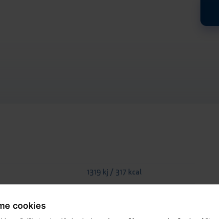
1319 kj / 317 kcal
23 g
me cookies
15.2 g