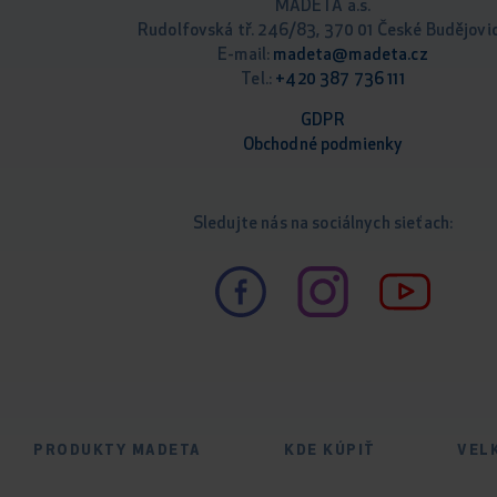
MADETA a.s.
Rudolfovská tř. 246/83, 370 01 České Budějovi
E-mail:
madeta@madeta.cz
Tel.:
+420 387 736 111
GDPR
Obchodné podm
ienky
Sledujte nás na sociálnych sieťach:
PRODUKTY MADETA
KDE KÚPIŤ
VEL