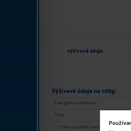
výživové údaje
Výživové údaje na 100g:
Energetická hodnota
Tuky
Používa
- z toho nasýtené mastné kyseliny