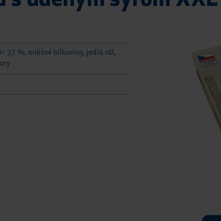
u s udeným syrom XXL 
r 37 %, mléčné bílkoviny, jedlá sůl,
ury