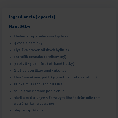
Ingrediencie (2 porcie)
Na guľôčky:
1 balenie topeného syra Lipánek
4 väčšie zemiaky
1 lyžička provensálskych byliniek
1 strúčik cesnaku (prelisovaný)
3 vetvičky tymiánu (otrhané lístky)
2 lyžice sterilizovanej kukurice
1 hrsť nasekanej pažítky (časť nechať na ozdobu)
štipka muškátového orieška
soľ, čierne korenie podľa chuti
hladká múka, vajce s čerstvým Jihočeským mliekom
a strúhanka na obalenie
olej na vyprážanie