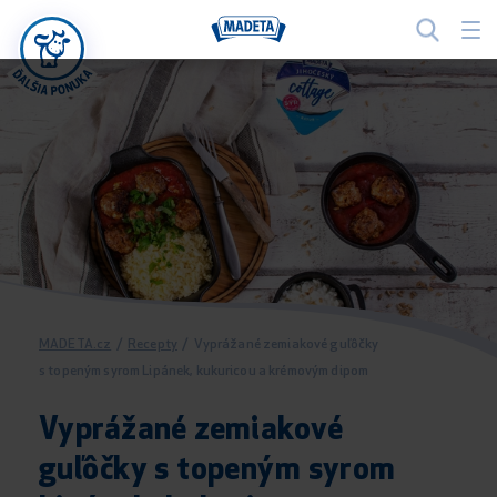
MADETA.cz
/
Recepty
/
Vyprážané zemiakové guľôčky
s topeným syrom Lipánek, kukuricou a krémovým dipom
Vyprážané zemiakové
guľôčky s topeným syrom