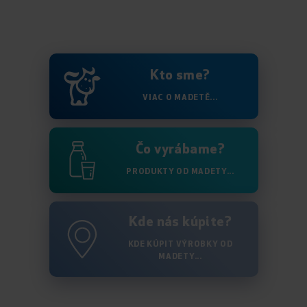
Kto sme?
VIAC O MADETĚ...
Čo vyrábame?
PRODUKTY OD MADETY...
Kde nás kúpite?
KDE KÚPIT VÝROBKY OD
MADETY...