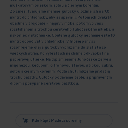
muškátovým orieškom, soľou a čiernym korením.
Zo zmesi tvarujeme menšie guľôčky uložíme ich na 30
minút do chladničky, aby sa spevnili. Potom ich dvakrát
obalíme v trojobale – najprv v múke, potom vo vajci
rozšľahanom s trochou čerstvého Juhočeského mlieka, a
nakoniec v strúhanke. Obalené guľôčky necháme ešte 10
minút odpočívať v chladničke. V hlbšej panvici
rozohrejeme olej a guľôčky vyprážame do zlatista zo
všetkých strán. Po vybratí ich necháme odkvapkať na
papierovej utierke. Na dip zmiešame Juhočeské žervé s
majonézou, kečupom, citrónovou šťavou, štipkou cukru,
soľou a čiernym korením. Podľa chuti môžeme pridať aj
trochu pažítky. Guľôčky podávame teplé, s pripraveným
dipom a posypané čerstvou pažítkou.
Kde kúpiť Madeta suroviny