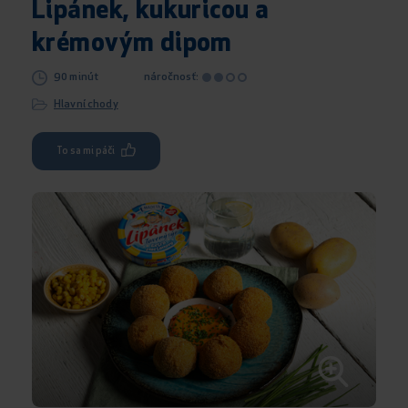
Lipánek, kukuricou a
krémovým dipom
90 minút
náročnosť:
Hlavní chody
To sa mi páči