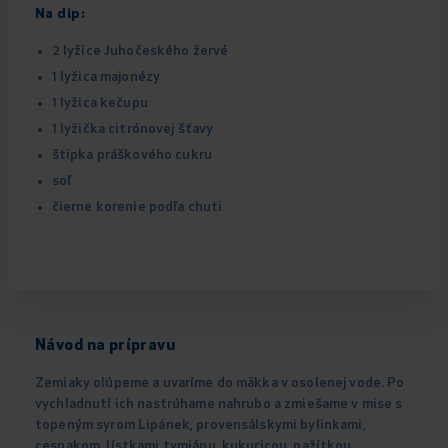
Na dip:
2 lyžice Juhočeského žervé
1 lyžica majonézy
1 lyžica kečupu
1 lyžička citrónovej šťavy
štipka práškového cukru
soľ
čierne korenie podľa chuti
Návod na prípravu
Zemiaky olúpeme a uvaríme do mäkka v osolenej vode. Po
vychladnutí ich nastrúhame nahrubo a zmiešame v mise s
topeným syrom Lipánek, provensálskymi bylinkami,
cesnakom, lístkami tymiánu, kukuricou, pažítkou,