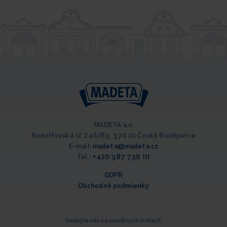
MADETA a.s.
Rudolfovská tř. 246/83, 370 01 České Budějovice
E-mail:
madeta@madeta.cz
Tel.:
+420 387 736 111
GDPR
Obchodné podm
ienky
Sledujte nás na sociálnych sieťach: