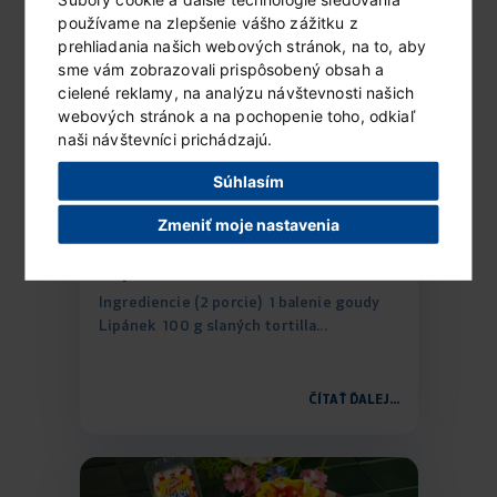
používame na zlepšenie vášho zážitku z
prehliadania našich webových stránok, na to, aby
sme vám zobrazovali prispôsobený obsah a
cielené reklamy, na analýzu návštevnosti našich
webových stránok a na pochopenie toho, odkiaľ
naši návštevníci prichádzajú.
Súhlasím
Zmeniť moje nastavenia
Zapečené nachos
Ingrediencie (2 porcie) 1 balenie goudy
Lipánek 100 g slaných tortilla...
ČÍTAŤ ĎALEJ...