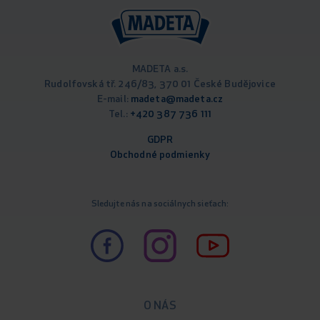
MADETA a.s.
Rudolfovská tř. 246/83, 370 01 České Budějovice
E-mail:
madeta@madeta.cz
Tel.:
+420 387 736 111
GDPR
Obchodné podm
ienky
Sledujte nás na sociálnych sieťach:
O NÁS