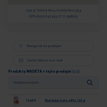
793 31 Světlá Hora, Světlá Hora 354
GPS: N 50.047495, E 17.398515
Navigovať do predajne
Zaslať adresu na e-mail
Produkty MADETA v tejto predajni
(43)
12460
Blaťácké zlato 48% 120 g