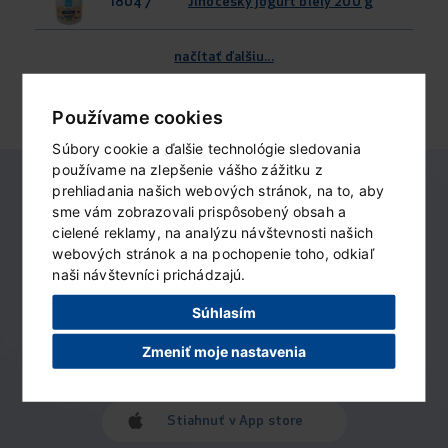
18047
Jihočeský jogurt biely 200 g
načítať ďalšiu...
Používame cookies
Súbory cookie a ďalšie technológie sledovania
používame na zlepšenie vášho zážitku z
prehliadania našich webových stránok, na to, aby
sme vám zobrazovali prispôsobený obsah a
Nemajú tu váš
cielené reklamy, na analýzu návštevnosti našich
obľúbený produkt?
webových stránok a na pochopenie toho, odkiaľ
naši návštevníci prichádzajú.
Nahláste nám svoj záujem o neho
Súhlasím
v aplikácii Madeta detektív.
Zmeniť moje nastavenia
Stiahnuť v App store