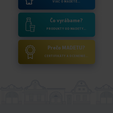
VIAC O MADETĚ...
Čo vyrábame?
PRODUKTY OD MADETY...
Prečo MADETU?
CERTIFIKÁTY A OCENENIE...