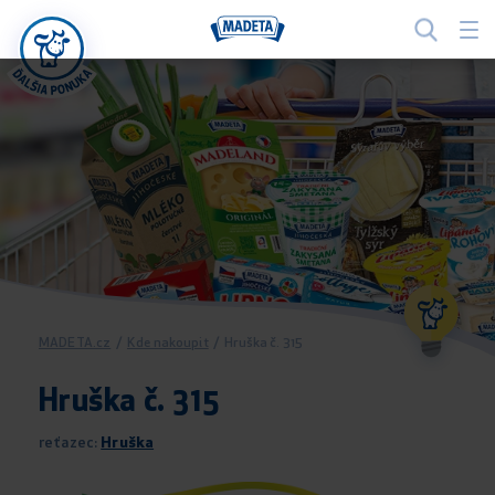
MADETA.cz
/
Kde nakoupit
/
Hruška č. 315
Hruška č. 315
reťazec:
Hruška