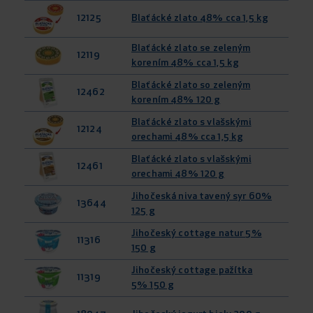
12125
Blaťácké zlato 48% cca 1,5 kg
Blaťácké zlato se zeleným
12119
korením 48% cca 1,5 kg
Blaťácké zlato so zeleným
12462
korením 48% 120 g
Blaťácké zlato s vlašskými
12124
orechami 48% cca 1,5 kg
Blaťácké zlato s vlašskými
12461
orechami 48% 120 g
Jihočeská niva tavený syr 60%
13644
125 g
Jihočeský cottage natur 5%
11316
150 g
Jihočeský cottage pažítka
11319
5% 150 g