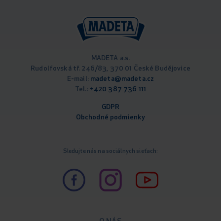
MADETA a.s.
Rudolfovská tř. 246/83, 370 01 České Budějovice
E-mail:
madeta@madeta.cz
Tel.:
+420 387 736 111
GDPR
Obchodné podm
ienky
Sledujte nás na sociálnych sieťach: