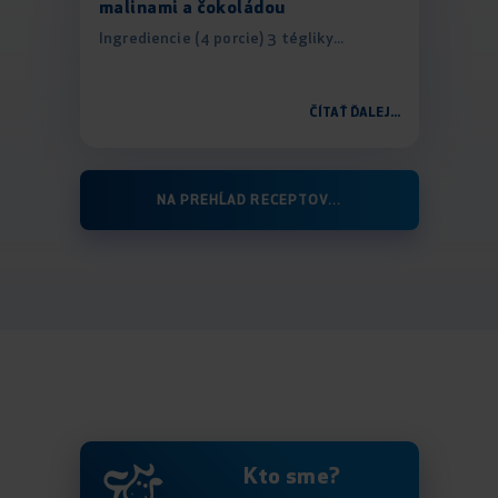
malinami a čokoládou
Ingrediencie (4 porcie) 3 tégliky...
ČÍTAŤ ĎALEJ...
NA PREHĹAD RECEPTOV...
Kto sme?