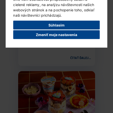
cielené reklamy, na analýzu návštevnosti našich
webových stránok a na pochopenie toho, odkiaľ
naši návštevníci prichádzajú.
Súhlasím
Mrazený Lipánek s ovocím
Zmeniť moje nastavenia
a čokoládou
Ingrediencie (6 porcií) 1 vanilkové...
ČÍTAŤ ĎALEJ...