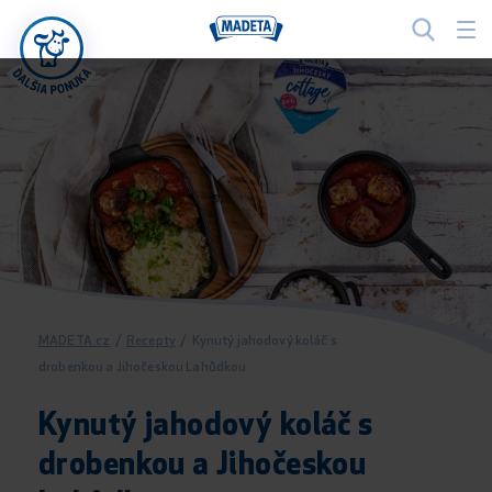
MADETA.cz
/
Recepty
/
Kynutý jahodový koláč s
drobenkou a Jihočeskou Lahůdkou
Kynutý jahodový koláč s
drobenkou a Jihočeskou