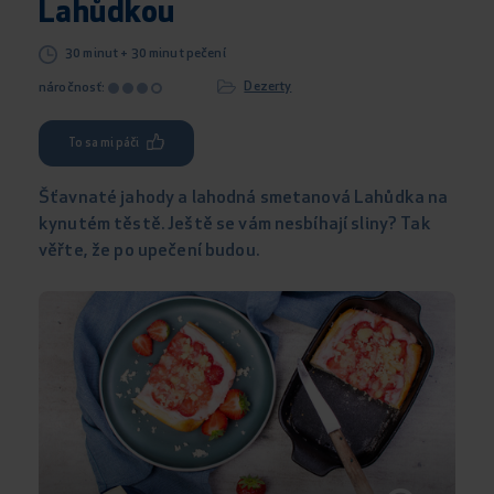
Lahůdkou
30 minut + 30 minut pečení
Dezerty
náročnosť:
To sa mi páči
Šťavnaté jahody a lahodná smetanová Lahůdka na
kynutém těstě. Ještě se vám nesbíhají sliny? Tak
věřte, že po upečení budou.