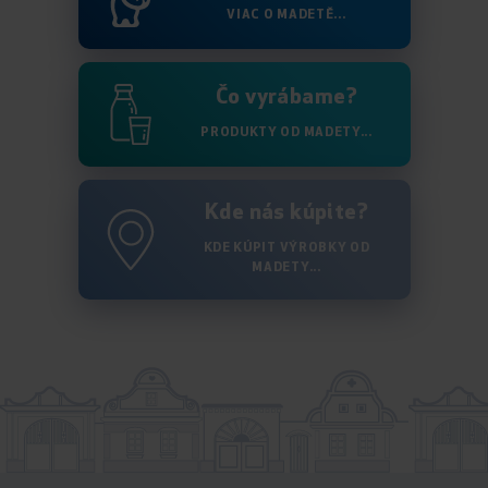
VIAC O MADETĚ...
Čo vyrábame?
PRODUKTY OD MADETY...
Kde nás kúpite?
KDE KÚPIT VÝROBKY OD
MADETY...