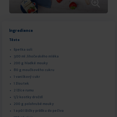
Ingredience
Těsto
špetka soli
300 ml Jihočeského mléka
200 g hladké mouky
80 g moučkového cukru
1 vanilkový cukr
1 žloutek
2 lžíce rumu
1/2 kostky droždí
200 g polohrubé mouky
1 a půl lžičky prášku do pečiva