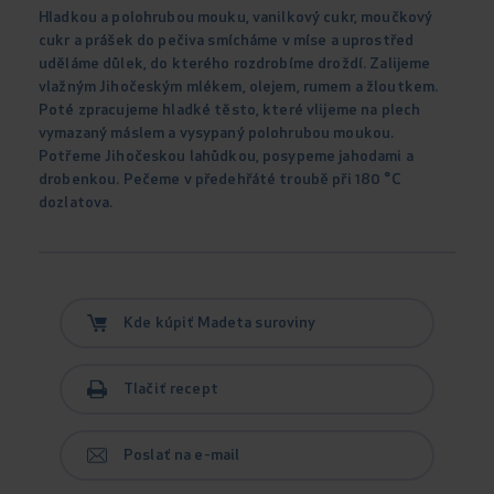
Hladkou a polohrubou mouku, vanilkový cukr, moučkový
cukr a prášek do pečiva smícháme v míse a uprostřed
uděláme důlek, do kterého rozdrobíme droždí. Zalijeme
vlažným Jihočeským mlékem, olejem, rumem a žloutkem.
Poté zpracujeme hladké těsto, které vlijeme na plech
vymazaný máslem a vysypaný polohrubou moukou.
Potřeme Jihočeskou lahůdkou, posypeme jahodami a
drobenkou. Pečeme v předehřáté troubě při 180 °C
dozlatova.
Kde kúpiť Madeta suroviny
Tlačiť recept
Poslať na e-mail