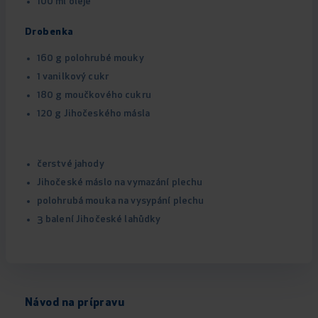
100 ml oleje
Drobenka
160 g polohrubé mouky
1 vanilkový cukr
180 g moučkového cukru
120 g Jihočeského másla
čerstvé jahody
Jihočeské máslo na vymazání plechu
polohrubá mouka na vysypání plechu
3 balení Jihočeské lahůdky
Návod na prípravu