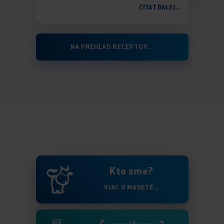
ČÍTAŤ ĎALEJ...
NA PREHĹAD RECEPTOV...
Kto sme?
VIAC O MADETĚ...