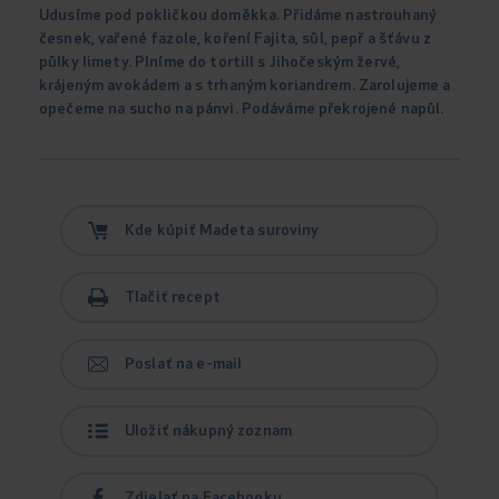
Udusíme pod pokličkou doměkka. Přidáme nastrouhaný
česnek, vařené fazole, koření Fajita, sůl, pepř a šťávu z
půlky limety. Plníme do tortill s Jihočeským žervé,
krájeným avokádem a s trhaným koriandrem. Zarolujeme a
opečeme na sucho na pánvi. Podáváme překrojené napůl.
Kde kúpiť Madeta suroviny
Tlačiť recept
Poslať na e-mail
Uložiť nákupný zoznam
Zdielať na Facebooku