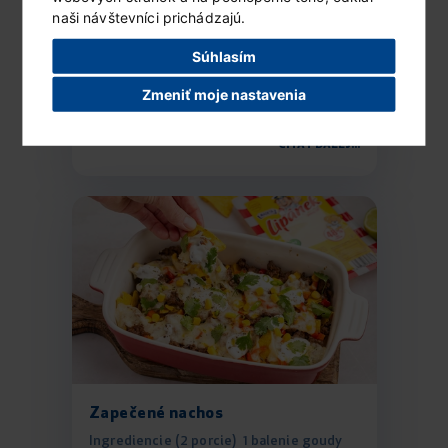
naši návštevníci prichádzajú.
Mrazený Lipánek s ovocím
a čokoládou
Súhlasím
Ingrediencie (6 porcií) 1 vanilkové...
Zmeniť moje nastavenia
ČÍTAŤ ĎALEJ...
Zapečené nachos
Ingrediencie (2 porcie) 1 balenie goudy