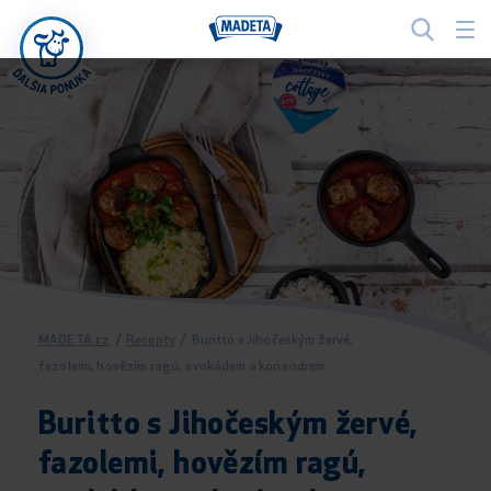
MADETA.cz
/
Recepty
/
Buritto s Jihočeským žervé,
fazolemi, hovězím ragú, avokádem a koriandrem
Buritto s Jihočeským žervé,
fazolemi, hovězím ragú,