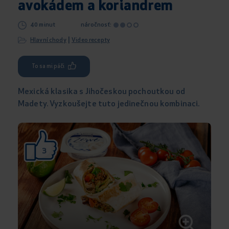
avokádem a koriandrem
40 minut
náročnosť:
|
Hlavní chody
Video recepty
To sa mi páči
Mexická klasika s Jihočeskou pochoutkou od
Madety. Vyzkoušejte tuto jedinečnou kombinaci.
3