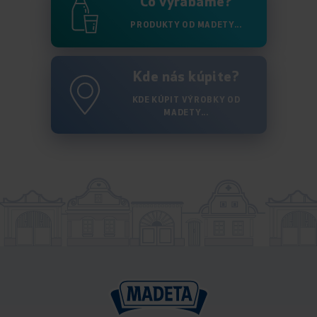
Čo vyrábame?
PRODUKTY OD MADETY...
Kde nás kúpite?
KDE KÚPIT VÝROBKY OD
MADETY...