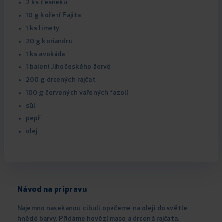
2 ks česneku
10 g koření Fajita
1 ks limety
20 g koriandru
1 ks avokáda
1 balení Jihočeského žervé
200 g drcených rajčat
100 g červených vařených fazolí
sůl
pepř
olej
Návod na prípravu
Najemno nasekanou cibuli opečeme na oleji do světle
hnědé barvy. Přidáme hovězí maso a drcená rajčata.