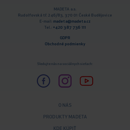
MADETA a.s.
Rudolfovská tř. 246/83, 370 01 České Budějovice
E-mail:
madeta@madeta.cz
Tel.:
+420 387 736 111
GDPR
Obchodné podm
ienky
Sledujte nás na sociálnych sieťach:
O NÁS
PRODUKTY MADETA
KDE KÚPIŤ