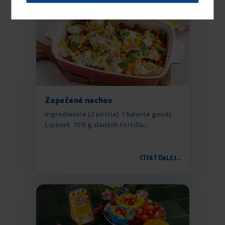
Zapečené nachos
Ingrediencie (2 porcie) 1 balenie goudy
Lipánek 100 g slaných tortilla...
ČÍTAŤ ĎALEJ...