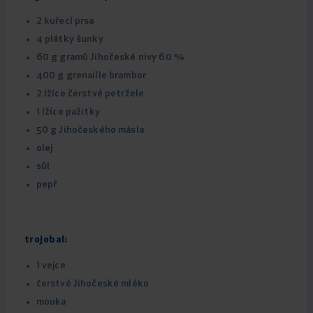
2 kuřecí prsa
4 plátky šunky
60 g gramů Jihočeské nivy 60 %
400 g grenaille brambor
2 lžíce čerstvé petržele
1 lžíce pažitky
50 g Jihočeského másla
olej
sůl
pepř
trojobal:
1 vejce
čerstvé Jihočeské mléko
mouka