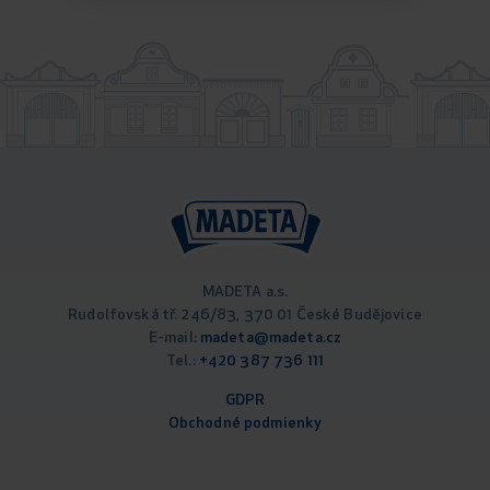
MADETA a.s.
Rudolfovská tř. 246/83, 370 01 České Budějovice
E-mail:
madeta@madeta.cz
Tel.:
+420 387 736 111
GDPR
Obchodné podm
ienky