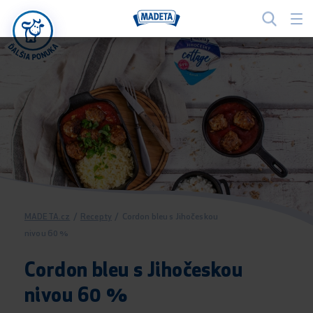
MADETA.cz
/
Recepty
/
Cordon bleu s Jihočeskou
nivou 60 %
Cordon bleu s Jihočeskou
nivou 60 %