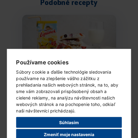
Podobné recepty
Používame cookies
Súbory cookie a ďalšie technológie sledovania
používame na zlepšenie vášho zážitku z
Mrazený Lipánek s ovocím
prehliadania našich webových stránok, na to, aby
a čokoládou
sme vám zobrazovali prispôsobený obsah a
Ingrediencie (6 porcií) 1 vanilkové...
cielené reklamy, na analýzu návštevnosti našich
webových stránok a na pochopenie toho, odkiaľ
naši návštevníci prichádzajú.
ČÍTAŤ ĎALEJ...
Súhlasím
Zmeniť moje nastavenia