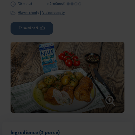
50 minut
náročnosť:
|
Hlavní chody
Video recepty
To sa mi páči
Ingredience (2 porce)