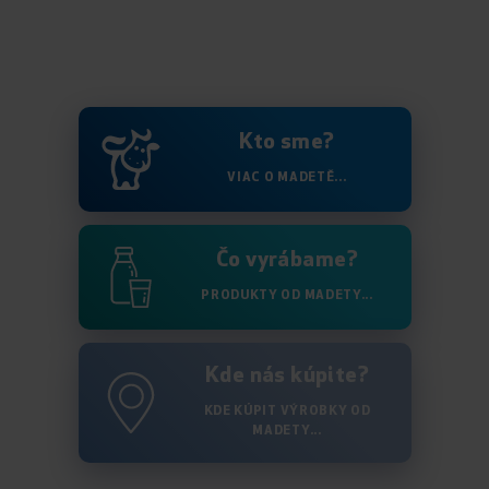
Kto sme?
VIAC O MADETĚ...
Čo vyrábame?
PRODUKTY OD MADETY...
Kde nás kúpite?
KDE KÚPIT VÝROBKY OD
MADETY...