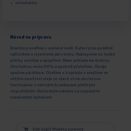
strouhanka
Návod na prípravu
Brambory uvaříme v osolené vodě. Kuřecí prso podélně
nařízněme a rozevřeme jako knihu. Naklepeme na tenké
plátky, osolíme a opepříme. Maso poklademe šunkou,
Jihočeskou nivou 60% a opatrně přeložíme. Okraje
spojíme párátkem. Obalíme v trojobale a smažíme ve
větším množství oleje ze všech stran dozlatova.
Servírujeme s vařenými bramborami přelitými
rozpuštěným Jihočeským máslem a posypanými
nasekanými bylinkami.
Kde kúpiť Madeta suroviny