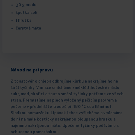
30 g medu
špetka soli
1 hruška
čerstvá máta
Návod na prípravu
Z toastového chleba odkrojíme kůrku a nakrájíme ho na
širší tyčinky. V misce smícháme změklé Jihočeské máslo,
cukr, med, skořici a touto směsí tyčinky potřeme ze všech
stran. Přemístíme na plech vyložený pečicím papírem a
pečeme v předehřáté troubě při 180 °C cca 18 minut.
Sladkou pomazánku Lipánek lehce vyšleháme a vmícháme
do ni na malé kostičky nakrájenou oloupanou hrušku a
najemno nakrájenou mátu. Upečené tyčinky podáváme s
ochucenou pomazánkou.