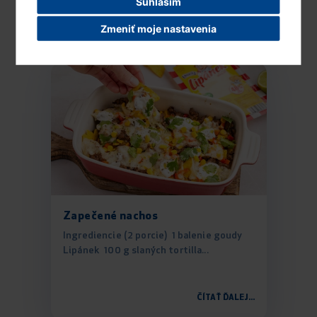
Súhlasím
ČÍTAŤ ĎALEJ...
Zmeniť moje nastavenia
Zapečené nachos
Ingrediencie (2 porcie) 1 balenie goudy
Lipánek 100 g slaných tortilla...
ČÍTAŤ ĎALEJ...