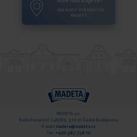
Kde nás kúpite?
KDE KÚPIT VÝROBKY OD
MADETY...
MADETA a.s.
Rudolfovská tř. 246/83, 370 01 České Budějovice
E-mail:
madeta@madeta.cz
Tel.:
+420 387 736 111