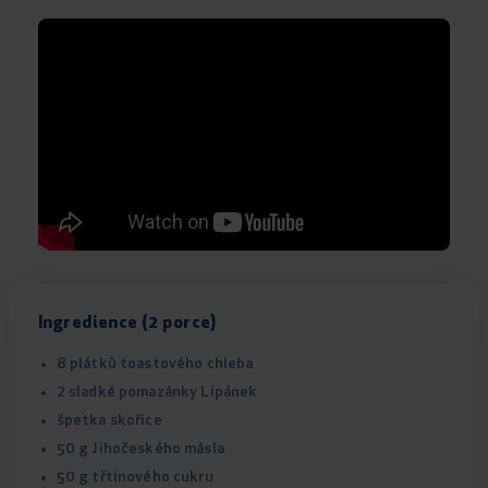
Ingredience (2 porce)
8 plátků toastového chleba
2 sladké pomazánky Lipánek
špetka skořice
50 g Jihočeského másla
50 g třtinového cukru