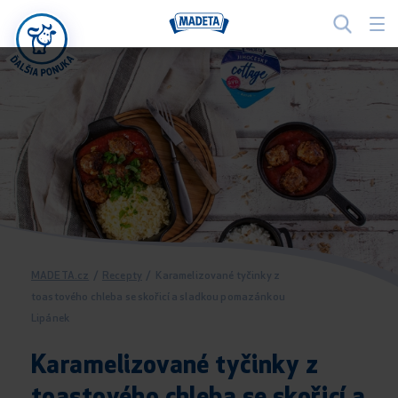
MADETA.cz
/
Recepty
/
Karamelizované tyčinky z
toastového chleba se skořicí a sladkou pomazánkou
Lipánek
Karamelizované tyčinky z