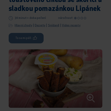
toastového chleba se skořicí a
sladkou pomazánkou Lipánek
30 minut + doba pečení
náročnosť:
|
|
|
Hlavní chody
Dezerty
Snídaně
Video recepty
To sa mi páči