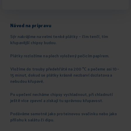
Návod na prípravu
Sýr nakrájíme na velmi tenké plátky – čím tenčí, tím
křupavější chipsy budou.
Plátky rozložíme na plech vyložený pečicím papírem.
Vložíme do trouby předehřáté na 200 °C a pečeme asi 10–
15 minut, dokud se plátky krásně nezbarví dozlatova a
nebudou křupavé.
Po upečení necháme chipsy vychladnout, při chladnutí
ještě více zpevní a získají tu správnou křupavost.
Podáváme samotné jako proteinovou svačinku nebo jako
přílohu k salátu či dipu.