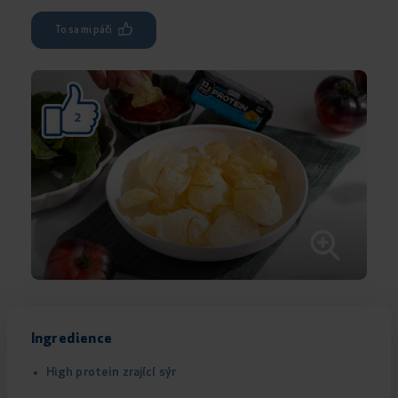
To sa mi páči
2
Ingredience
High protein zrající sýr