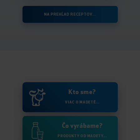
NA PREHĹAD RECEPTOV...
Kto sme?
VIAC O MADETĚ...
Čo vyrábame?
PRODUKTY OD MADETY...