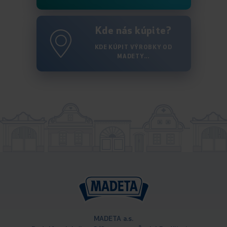
Kde nás kúpite?
KDE KÚPIT VÝROBKY OD
MADETY...
MADETA a.s.