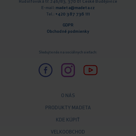
Rudolfovská tř. 246/83, 370 01 České Budějovice
E-mail:
madeta@madeta.cz
Tel.:
+420 387 736 111
GDPR
Obchodné podm
ienky
Sledujte nás na sociálnych sieťach:
O NÁS
PRODUKTY MADETA
KDE KÚPIŤ
VELKOOBCHOD