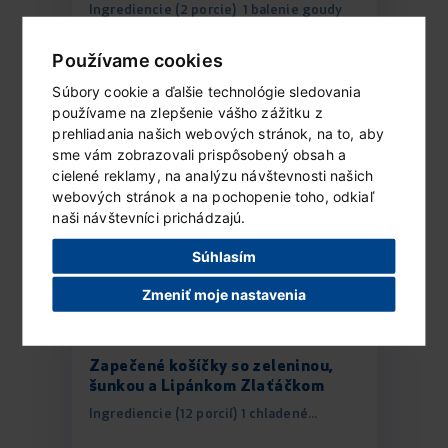
Ingrediencie (2 porcie) 1 balenie goudy
Lipánek 100 g slaných tortilla...
Používame cookies
Súbory cookie a ďalšie technológie sledovania
ČÍTAŤ ĎALEJ...
používame na zlepšenie vášho zážitku z
prehliadania našich webových stránok, na to, aby
sme vám zobrazovali prispôsobený obsah a
cielené reklamy, na analýzu návštevnosti našich
webových stránok a na pochopenie toho, odkiaľ
naši návštevníci prichádzajú.
Súhlasím
Zmeniť moje nastavenia
Zapečené košíčky so zeleninou,
šunkou a Lipánkom Zlaťáčkom
Ingrediencie (12 porcií) 1 chladené...