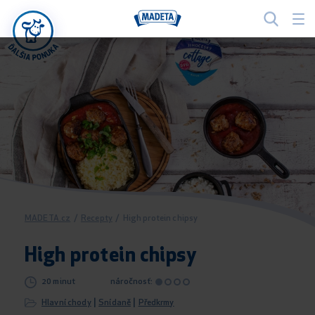
MADETA.cz
/
Recepty
/
High protein chipsy
High protein chipsy
20 minut
náročnosť:
|
|
Hlavní chody
Snídaně
Předkrmy