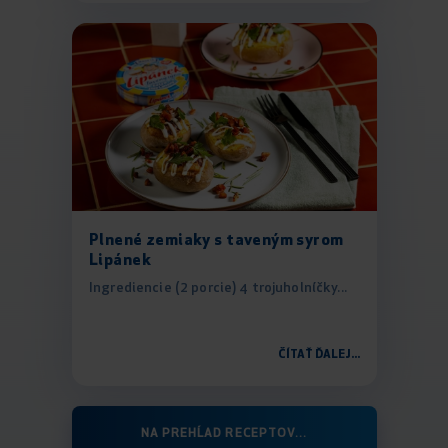
Plnené zemiaky s taveným syrom
Lipánek
Ingrediencie (2 porcie) 4 trojuholníčky...
ČÍTAŤ ĎALEJ...
NA PREHĹAD RECEPTOV...