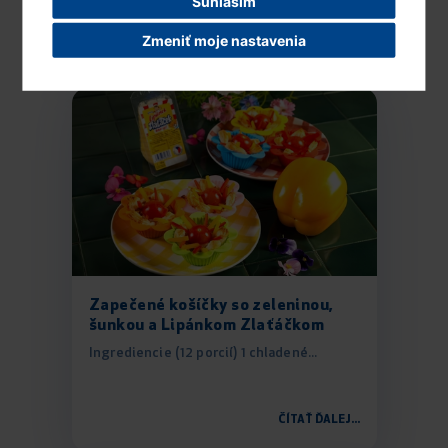
Súhlasím
Zmeniť moje nastavenia
ČÍTAŤ ĎALEJ...
Zapečené košíčky so zeleninou,
šunkou a Lipánkom Zlaťáčkom
Ingrediencie (12 porcií) 1 chladené...
ČÍTAŤ ĎALEJ...