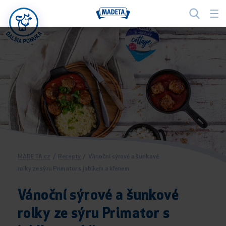
MADETA.cz
/
Recepty
/
Vánoční sýrové a šunkové
rolky ze sýru Primator s jablkem a křenem
Vánoční sýrové a šunkové
rolky ze sýru Primator s