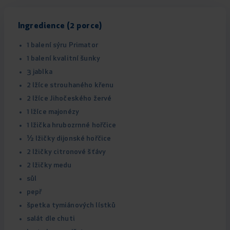
Ingredience (2 porce)
1 balení sýru Primator
1 balení kvalitní šunky
3 jablka
2 lžíce strouhaného křenu
2 lžíce Jihočeského žervé
1 lžíce majonézy
1 lžička hrubozrnné hořčice
½ lžičky dijonské hořčice
2 lžičky citronové šťávy
2 lžičky medu
sůl
pepř
špetka tymiánových lístků
salát dle chuti