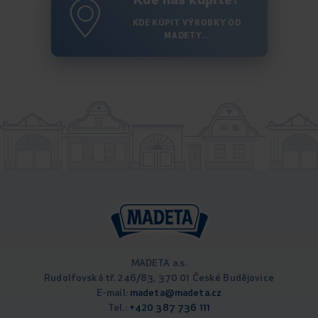
Kde nás kúpite?
KDE KÚPIT VÝROBKY OD
MADETY...
MADETA a.s.
Rudolfovská tř. 246/83, 370 01 České Budějovice
E-mail:
madeta@madeta.cz
Tel.:
+420 387 736 111