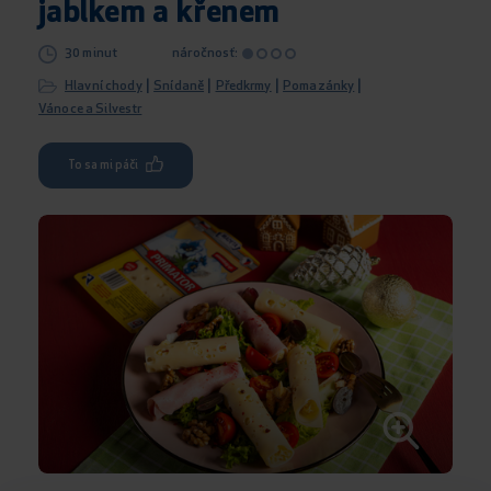
jablkem a křenem
30 minut
náročnosť:
|
|
|
|
Hlavní chody
Snídaně
Předkrmy
Pomazánky
Vánoce a Silvestr
To sa mi páči