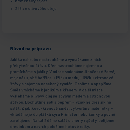
hrst cherry rajčat
2 lžíce olivového oleje
Návod na prípravu
Jablka nahrubo nastrouháme a vymačkáme z nich
přebytečnou šťávu. Křen nastrouháme najemno a
promícháme s jablky. V misce smícháme Jihočeské žervé,
majonézu, obě hořčice, 1 lžičku medu, 1 lžičku citronové
šťávy a najemno nasekaný tymián. Osolíme a opepříme.
Směs vmícháme k jablkům s křenem. V další misce
vyšleháme olivový olej se zbylým medem a citronovou
šťávou. Dochutíme solí a pepřem – vznikne dresink na
salát. Z jablkovo-křenové směsi vytvoříme malé rolky –
vkládáme je do plátků sýru Primator nebo šunky a pevně
zarolujeme. Na talíř dáme salát s cherry rajčaty, polijeme
dresinkem a navrch položíme hotové rolky.