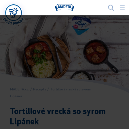
MADETA.cz
/
Recepty
/
Tortillové vrecká so syrom
Lipánek
Tortillové vrecká so syrom
Lipánek