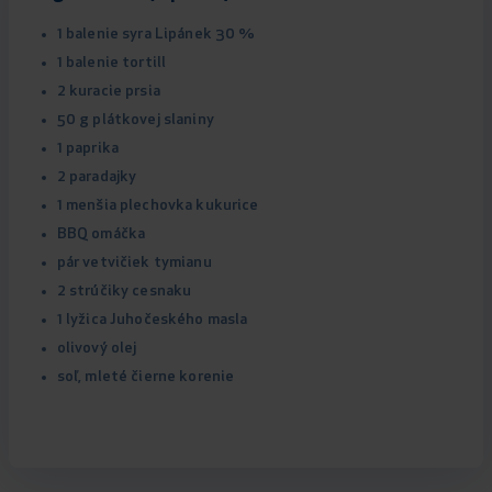
1 balenie syra Lipánek 30 %
1 balenie tortill
2 kuracie prsia
50 g plátkovej slaniny
1 paprika
2 paradajky
1 menšia plechovka kukurice
BBQ omáčka
pár vetvičiek tymianu
2 strúčiky cesnaku
1 lyžica Juhočeského masla
olivový olej
soľ, mleté čierne korenie