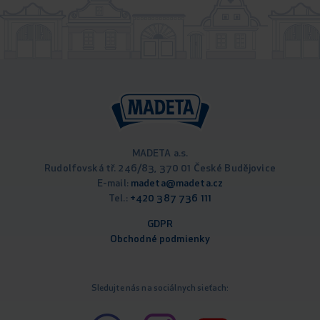
MADETA a.s.
Rudolfovská tř. 246/83, 370 01 České Budějovice
E-mail:
madeta@madeta.cz
Tel.:
+420 387 736 111
GDPR
Obchodné podm
ienky
Sledujte nás na sociálnych sieťach: