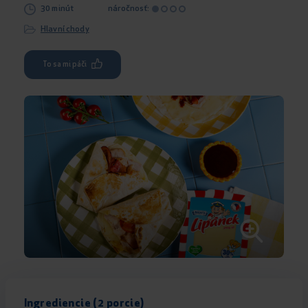
30 minút
náročnosť:
Hlavní chody
To sa mi páči
Ingrediencie (2 porcie)