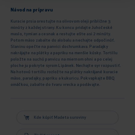
Návod na prípravu
Kuracie prsia orestujte na olivovom oleji približne 3
minúty z každej strany. Ku koncu pridajte Juhočeské
maslo, tymian a cesnak a restujte ešte asi 2 minúty.
Potom mäso zabalte do alobalu a nechajte odpočinúť.
Slaninu opečte na panvici dochrumkava. Paradajky
nakrájajte na plátky a papriku na menšie kúsky. Tortillu
položte na suchú panvicu na miernom ohni a po celej
ploche ju pokryte syrom Lipánek. Nechajte syr rozpustiť.
Na hotovú tortillu rozložte na plátky nakrájané kuracie
mäso, paradajky, papriku a kukuricu. Pokvapkajte BBQ
omáčkou, zabalte do tvaru vrecka a podávajte.
Kde kúpiť Madeta suroviny