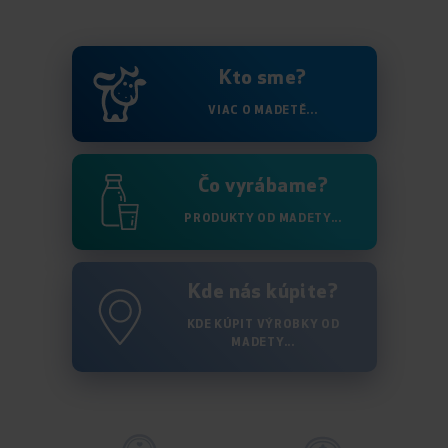
Kto sme?
VIAC O MADETĚ...
Čo vyrábame?
PRODUKTY OD MADETY...
Kde nás kúpite?
KDE KÚPIT VÝROBKY OD
MADETY...