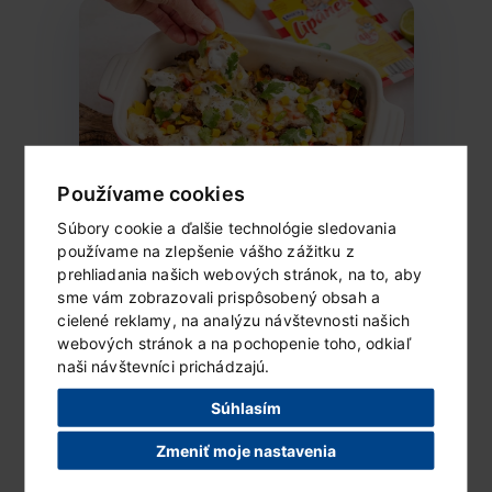
Používame cookies
Súbory cookie a ďalšie technológie sledovania
Zapečené nachos
používame na zlepšenie vášho zážitku z
Ingrediencie (2 porcie) 1 balenie goudy
prehliadania našich webových stránok, na to, aby
Lipánek 100 g slaných tortilla...
sme vám zobrazovali prispôsobený obsah a
cielené reklamy, na analýzu návštevnosti našich
webových stránok a na pochopenie toho, odkiaľ
ČÍTAŤ ĎALEJ...
naši návštevníci prichádzajú.
Súhlasím
Zmeniť moje nastavenia