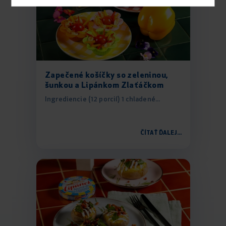
Zapečené košíčky so zeleninou,
šunkou a Lipánkom Zlaťáčkom
Ingrediencie (12 porcií) 1 chladené...
ČÍTAŤ ĎALEJ...