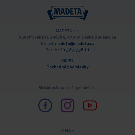
MADETA a.s.
Rudolfovská tř. 246/83, 370 01 České Budějovice
E-mail:
madeta@madeta.cz
Tel.:
+420 387 736 111
GDPR
Obchodné podm
ienky
Sledujte nás na sociálnych sieťach:
O NÁS