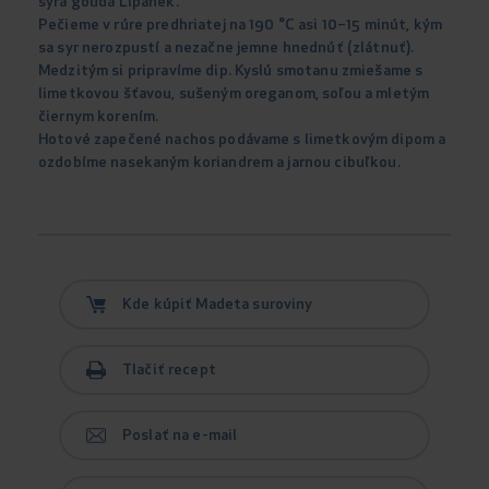
syra gouda Lipánek.
Pečieme v rúre predhriatej na 190 °C asi 10–15 minút, kým
sa syr nerozpustí a nezačne jemne hnednúť (zlátnuť).
Medzitým si pripravíme dip. Kyslú smotanu zmiešame s
limetkovou šťavou, sušeným oreganom, soľou a mletým
čiernym korením.
Hotové zapečené nachos podávame s limetkovým dipom a
ozdobíme nasekaným koriandrem a jarnou cibuľkou.
Kde kúpiť Madeta suroviny
Tlačiť recept
Poslať na e-mail