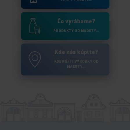
Čo vyrábame?
PRODUKTY OD MADETY...
Kde nás kúpite?
KDE KÚPIT VÝROBKY OD
MADETY...