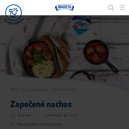
MADETA.cz
/
Recepty
/
Zapečené nachos
Zapečené nachos
25 minút
náročnosť:
|
Hlavní chody
Video recepty