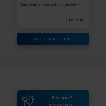
Ingrediencie (2 porcie) 4 trojuholníčky...
ČÍTAŤ ĎALEJ...
NA PREHĹAD RECEPTOV...
Kto sme?
VIAC O MADETĚ...