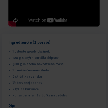
Ingrediencie (2 porcie)
1 balenie goudy Lipánek
100 g slaných tortilla chipsov
300 g mletého hovädzieho mäsa
1 menšia červená cibuľa
2 strúčiky cesnaku
½ červenej papriky
2 lyžice kukurice
koriander a jarná cibuľka na ozdobu
Dip: