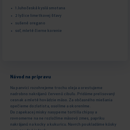
1 Juhočeská kyslá smotana
2 lyžice limetkovej šťavy
sušené oregano
soľ, mleté čierne korenie
Návod na prípravu
Na panvici rozohrejeme trochu oleja a orestujeme
nadrobno nakrájanú červenú cibuľu. Pridáme prelisovaný
cesnak a mleté hovädzie mäso. Za občasného miešania
opečieme dozlatista, osolíme a okoreníme.
Do zapekacej misky nasypeme tortilla chipsy a
rovnomerne na ne rozložíme mäsovú zmes, papriku
nakrájanú na kocky a kukuricu. Navrch poukladáme kúsky