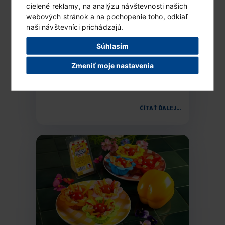
cielené reklamy, na analýzu návštevnosti našich
webových stránok a na pochopenie toho, odkiaľ
naši návštevníci prichádzajú.
Súhlasím
Mrazený Lipánek s ovocím
a čokoládou
Zmeniť moje nastavenia
Ingrediencie (6 porcií) 1 vanilkové...
ČÍTAŤ ĎALEJ...