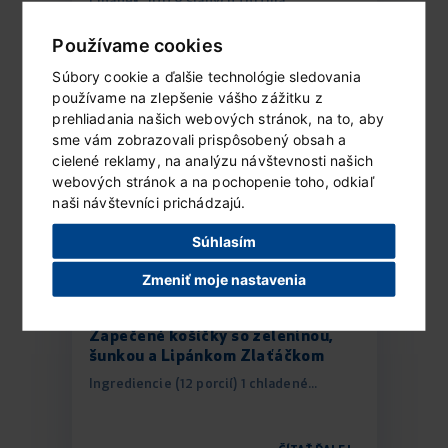
Lipánek 100 g slaných tortilla...
Používame cookies
ČÍTAŤ ĎALEJ...
Súbory cookie a ďalšie technológie sledovania
používame na zlepšenie vášho zážitku z
prehliadania našich webových stránok, na to, aby
sme vám zobrazovali prispôsobený obsah a
cielené reklamy, na analýzu návštevnosti našich
webových stránok a na pochopenie toho, odkiaľ
naši návštevníci prichádzajú.
Súhlasím
Zmeniť moje nastavenia
Zapečené košíčky so zeleninou,
šunkou a Lipánkom Zlaťáčkom
Ingrediencie (12 porcií) 1 chladené...