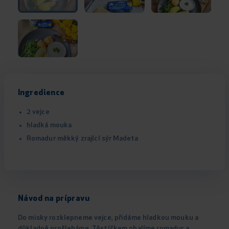
Ingredience
2 vejce
hladká mouka
Romadur měkký zrající sýr Madeta
Návod na prípravu
Do misky rozklepneme vejce, přidáme hladkou mouku a
důkladně prošleháme. Těstíčkem obalíme romadur a