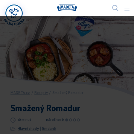
MADETA.cz
/
Recepty
/
Smažený Romadur
Smažený Romadur
10 minut
náročnosť:
|
Hlavní chody
Snídaně