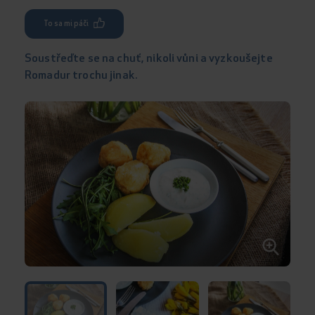
To sa mi páči
Soustřeďte se na chuť, nikoli vůni a vyzkoušejte
Romadur trochu jinak.