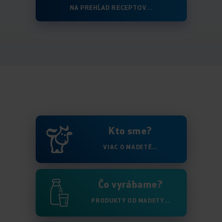
NA PREHĹAD RECEPTOV...
Kto sme?
VIAC O MADETĚ...
Čo vyrábame?
PRODUKTY OD MADETY...