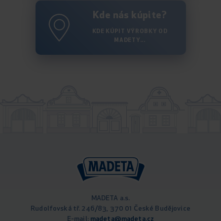
Kde nás kúpite?
KDE KÚPIT VÝROBKY OD
MADETY...
MADETA a.s.
Rudolfovská tř. 246/83, 370 01 České Budějovice
E-mail:
madeta@madeta.cz