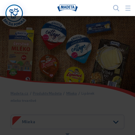
Madeta.cz
/
Produkty Madeta
/
Mlieka
/
Lipánek
mlieko trvanlivé
Mlieka