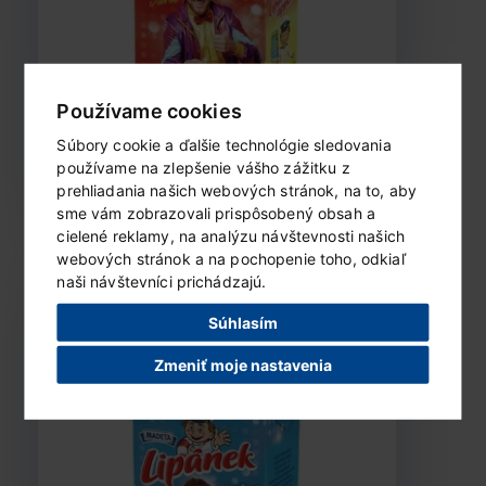
Používame cookies
Súbory cookie a ďalšie technológie sledovania
používame na zlepšenie vášho zážitku z
ZOBRAZIŤ PRODUKT...
prehliadania našich webových stránok, na to, aby
sme vám zobrazovali prispôsobený obsah a
cielené reklamy, na analýzu návštevnosti našich
webových stránok a na pochopenie toho, odkiaľ
naši návštevníci prichádzajú.
Súhlasím
Lipánek mlieko trvanlivé polotučné
1,5% 250 ml
Zmeniť moje nastavenia