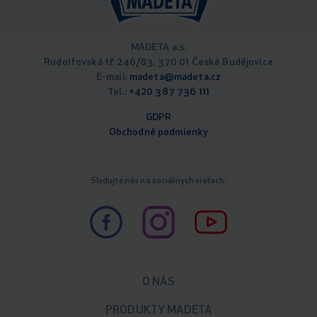
MADETA a.s.
Rudolfovská tř. 246/83, 370 01 České Budějovice
E-mail:
madeta@madeta.cz
Tel.:
+420 387 736 111
GDPR
Obchodné podm
ienky
Sledujte nás na sociálnych sieťach:
O NÁS
PRODUKTY MADETA