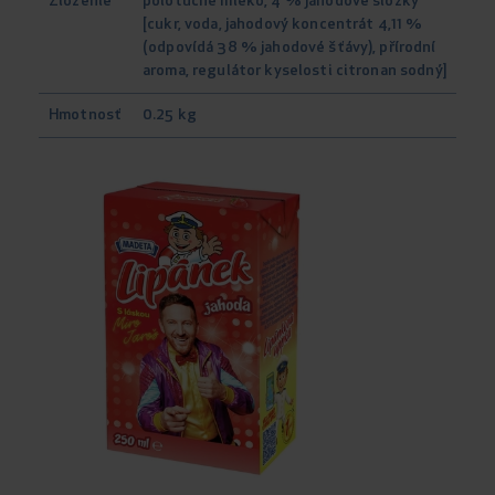
Zloženie
polotučné mléko, 4 % jahodové složky
[cukr, voda, jahodový koncentrát 4,11 %
(odpovídá 38 % jahodové šťávy), přírodní
aroma, regulátor kyselosti citronan sodný]
Hmotnosť
0.25 kg