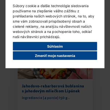
Ingrediencie (2 porcie) 2 hrubšie plátky...
Súbory cookie a ďalšie technológie sledovania
používame na zlepšenie vášho zážitku z
prehliadania našich webových stránok, na to, aby
sme vám zobrazovali prispôsobený obsah a
ČÍTAŤ ĎALEJ...
cielené reklamy, na analýzu návštevnosti našich
webových stránok a na pochopenie toho, odkiaľ
naši návštevníci prichádzajú.
Súhlasím
Zmeniť moje nastavenia
Jahodovo‑rebarborová bublanina
s jahodovým mliečkom Lipánek
Ingrediencie (4 porcie) 150 g...