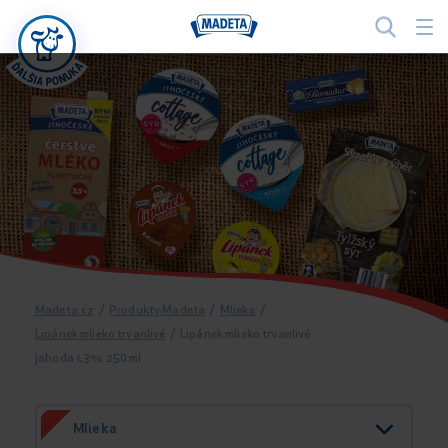
Madeta.cz
/
Produkty Madeta
/
Mlieka
/
Lipánek mlieko trvanlivé
/
Lipánek mlieko trvanlivé
jahoda 1,3% 250 ml
Mlieka