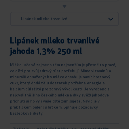
Lipánek mlieko trvanlivé
Lipánek mlieko trvanlivé
jahoda 1,3% 250 ml
Mléko určené zejména těm nejmenším je přesně to pravé,
co děti pro svůj zdravý růst potřebují. Mimo vitamínů a
minerálů obsažených v mléce obsahuje navíc hroznový
cukr, který dodá tělu dostatek potřebné energie a
kalcium důležité pro zdravý vývoj kostí. Je vyrobeno z
nejkvalitnějšího českého mléka a díky svěží jahodové
příchuti si ho vy i vaše dítě zamilujete. Navíc je v
praktickém balení s brčkem. Splňuje požadavky
bezlepkové diety.