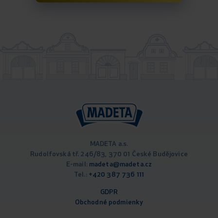
MADETA a.s.
Rudolfovská tř. 246/83, 370 01 České Budějovice
E-mail:
madeta@madeta.cz
Tel.:
+420 387 736 111
GDPR
Obchodné podm
ienky