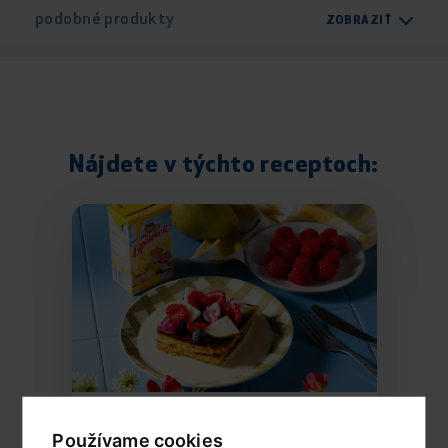
podobné produkty
ZOBRAZIŤ
Nájdete v týchto receptoch:
Francúzske toasty s ovocím
Používame cookies
a sladkým mliečkom Lipánek