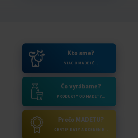
Kto sme?
VIAC O MADETĚ...
Čo vyrábame?
PRODUKTY OD MADETY...
Prečo MADETU?
CERTIFIKÁTY A OCENENIE...