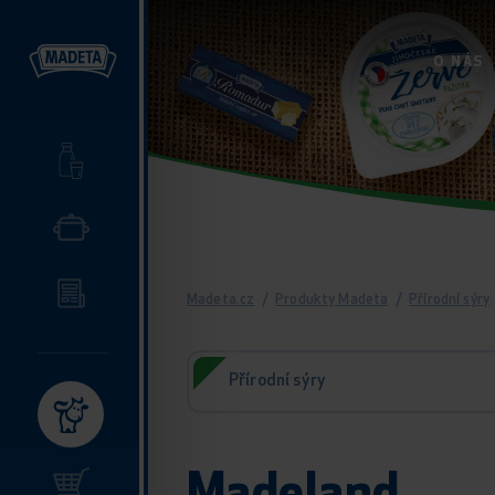
O NÁS
Madeta.cz
/
Produkty Madeta
/
Přírodní sýry
Přírodní sýry