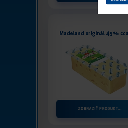
Madeland originál 45% cca
ZOBRAZIŤ PRODUKT...