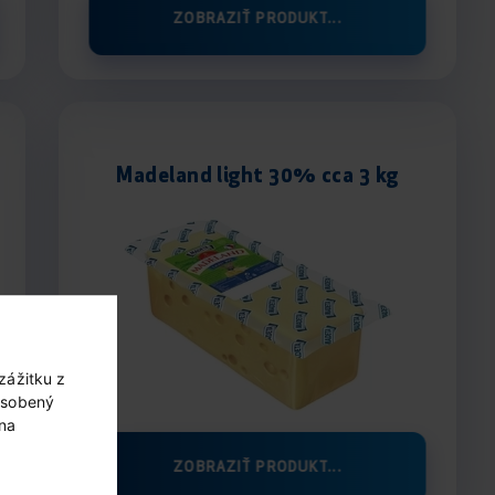
ZOBRAZIŤ PRODUKT...
Madeland light 30% cca 3 kg
zážitku z
ôsobený
 na
ZOBRAZIŤ PRODUKT...