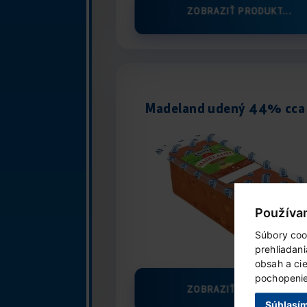
ZOBRAZIŤ PRODUKT...
Madeland udený 44% cca 
Používa
Súbory coo
prehliadan
obsah a ci
pochopenie 
ZOBRAZIŤ PRODUKT...
Súhlasí