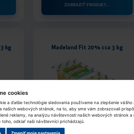
ZOBRAZIŤ PRODUKT...
3 kg
Madeland Fit 20% cca 3 kg
me cookies
kie a ďalšie technológie sledovania používame na zlepšenie vášho 
ia našich webových stránok, na to, aby sme vám zobrazovali prisp
elené reklamy, na analýzu návštevnosti našich webových stránok a
toho, odkiaľ naši návštevníci prichádzajú.
ZOBRAZIŤ PRODUKT...
m
Zmeniť moje nastavenia