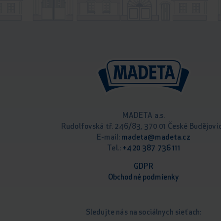
MADETA a.s.
Rudolfovská tř. 246/83, 370 01 České Budějovi
E-mail:
madeta@madeta.cz
Tel.:
+420 387 736 111
GDPR
Obchodné podm
ienky
Sledujte nás na sociálnych sieťach: