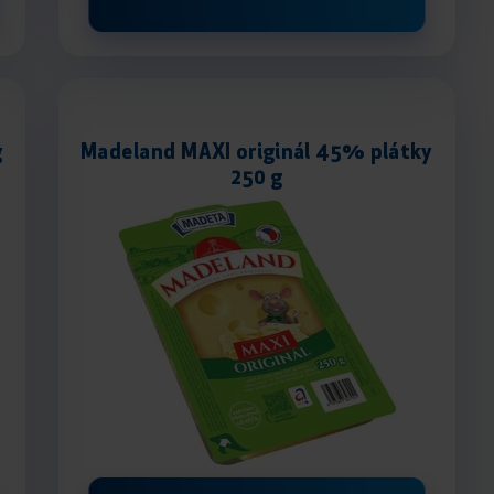
g
Madeland MAXI originál 45% plátky
250 g