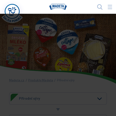
Madeta.cz
/
Produkty Madeta
/
Přírodní sýry
Přírodní sýry