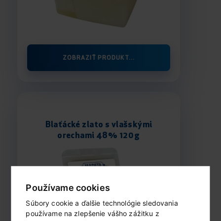
ZOBRAZIŤ PRODUKT...
Blaťácké zlato s vlašskými
orechami 48% 120 g
Používame cookies
Súbory cookie a ďalšie technológie sledovania
používame na zlepšenie vášho zážitku z