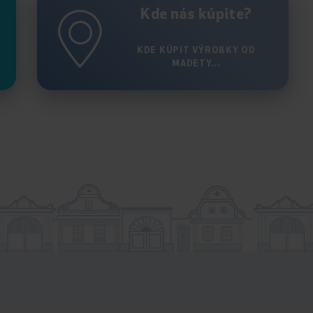
Kde nás kúpite?
KDE KÚPIT VÝROBKY OD
MADETY...