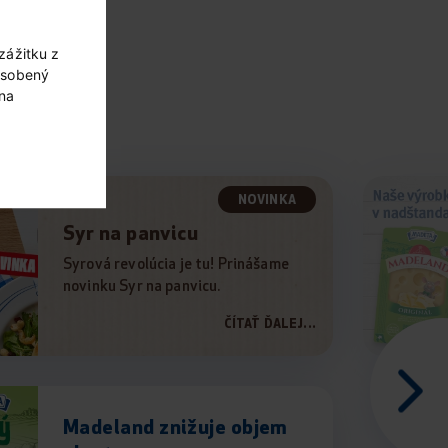
zážitku z
ôsobený
 na
NOVINKA
Syr na panvicu
Syrová revolúcia je tu! Prinášame
novinku Syr na panvicu.
ČÍTAŤ ĎALEJ...
Madeland znižuje objem