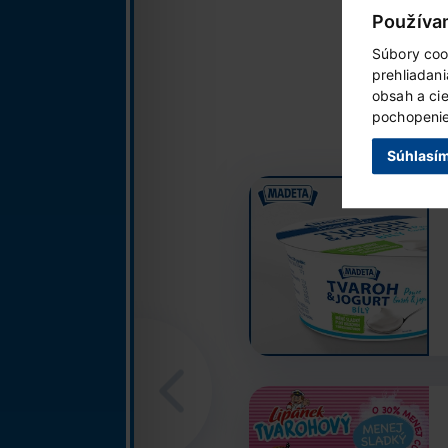
Používa
Súbory coo
prehliadan
obsah a ci
pochopenie 
Súhlasí