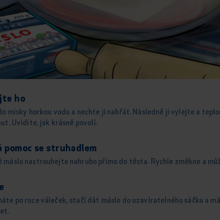
jte ho
do misky horkou vodu a nechte ji nahřát. Následně ji vylejte a tepl
ut. Uvidíte, jak krásně povolí.
á pomoc se struhadlem
 máslo nastrouhejte nahrubo přímo do těsta. Rychle změkne a můž
e
áte po ruce váleček, stačí dát máslo do uzavíratelného sáčku a m
et.