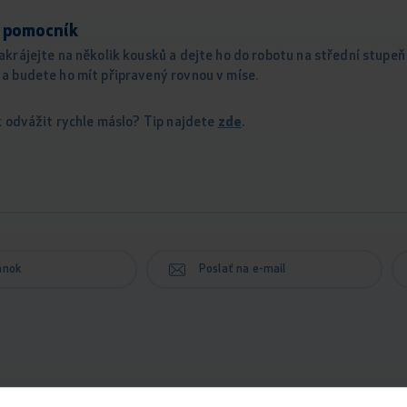
 pomocník
akrájejte na několik kousků a dejte ho do robotu na střední stupeň
a budete ho mít připravený rovnou v míse.
ak odvážit rychle máslo? Tip najdete
zde
.
lánok
Poslať na e-mail