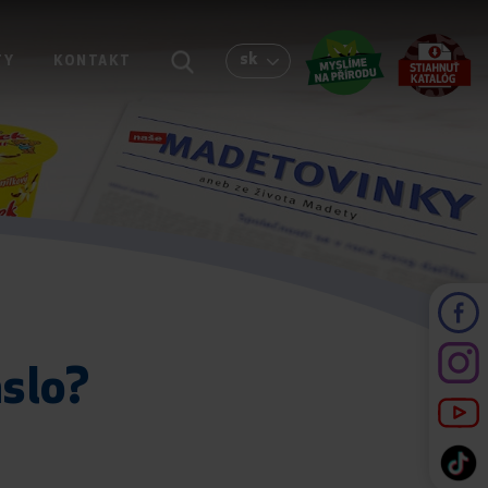
sk
TY
KONTAKT
slo?