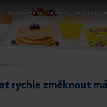
PRODUKTY MADETA
RECEPTY
GARANCIA KVALI
le změknout máslo?
at rychle změknout má