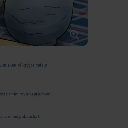
ou miskou přikryjte máslo
ete s ním rovnou pracovat.
áslo jemně pobouchat