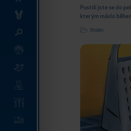
Pustili jste se do p
kterým máslo během 
Výrobky