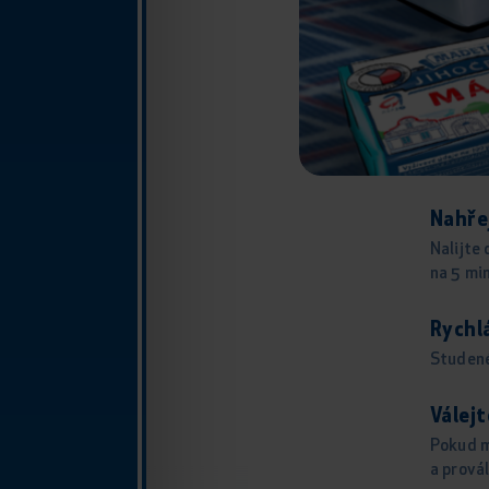
Nahře
Nalijte 
na 5 min
Rychl
Studené
Válejt
Pokud m
a provál