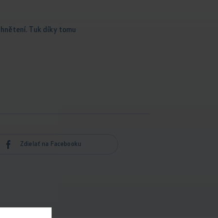
 hnětení. Tuk díky tomu
Zdielať na Facebooku