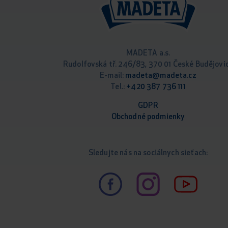
MADETA a.s.
Rudolfovská tř. 246/83, 370 01 České Budějovi
E-mail:
madeta@madeta.cz
Tel.:
+420 387 736 111
GDPR
Obchodné podm
ienky
Sledujte nás na sociálnych sieťach: