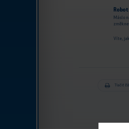
Robot
Máslo n
změkne 
Víte, j
Tlačiť č