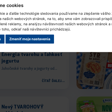
me cookies
kie a ďalšie technológie sledovania používame na zlepšenie vášho 
ia našich webových stránok, na to, aby sme vám zobrazovali prisp
elené reklamy, na analýzu návštevnosti našich webových stránok a
Ďalšie Madetovinky
toho, odkiaľ naši návštevníci prichádzajú.
m
Zmeniť moje nastavenia
Energia tvarohu a ľahkosť
jogurtu
Juhočeské tvarohy a jogurty od...
ČÍTAŤ ĎALEJ...
Nový TVAROHOVÝ