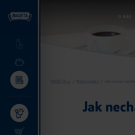
O NÁS
MADETA.cz
/
Madetovinky
/
Jak nechat rych
Jak nech