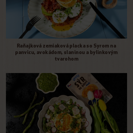
Raňajková zemiaková placka so Syrom na
panvicu, avokádom, slaninou a bylinkovým
tvarohom