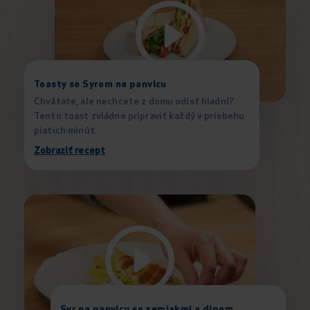
Toasty so Syrom na panvicu
Chvátate, ale nechcete z domu odísť hladní?
Tento toast zvládne pripraviť každý v priebehu
piatich minút.
Zobraziť recept
Syr na panvicu so zemiakmi a dipom