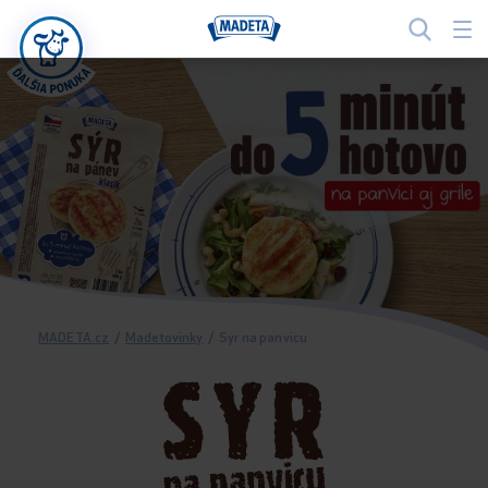
MADETA.cz
/
Madetovinky
/
Syr na panvicu