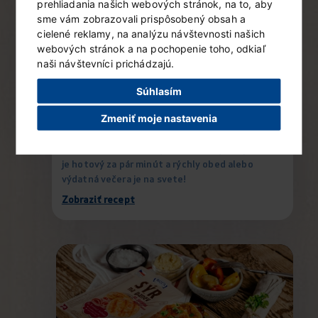
prehliadania našich webových stránok, na to, aby
sme vám zobrazovali prispôsobený obsah a
cielené reklamy, na analýzu návštevnosti našich
webových stránok a na pochopenie toho, odkiaľ
naši návštevníci prichádzajú.
Súhlasím
Zmeniť moje nastavenia
Cestovinový šalát s grilovanou zeleninou a
Syrom na panvicu
Jednoduchšie to už byť nemôže. Syr na panvicu
je hotový za pár minút a rýchly obed alebo
výdatná večera je na svete!
Zobraziť recept