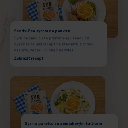
Sendvič so syrom na panvicu
Syru na panvicu to pristane aj v sendviči!
Vyskúšajte náš recept na šťavnatú a zdravú
desiatu, večeru, či obed na výlet.
Zobraziť recept
Syr na panvicu so zemiakovým šalátom