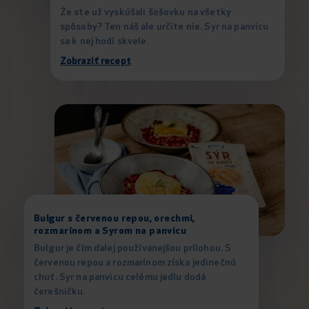
Že ste už vyskúšali šošovku na všetky
spôsoby? Ten náš ale určite nie. Syr na panvicu
sa k nej hodí skvele.
Zobraziť recept
Bulgur s červenou repou, orechmi,
rozmarínom a Syrom na panvicu
Bulgur je čím ďalej používanejšou prílohou. S
červenou repou a rozmarínom získa jedinečnú
chuť. Syr na panvicu celému jedlu dodá
čerešničku.