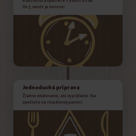
a dozlatista opečiete z oboch strán.
Do 5 minút je hotovo!
Jednoduchá príprava
Žiadne obaľovanie, ani vyprážanie. Iba
opečiete na rozpálenej panvici.