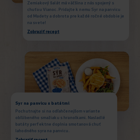
Zemiakový šalát má väčšina z nás spojený s
chuťou Vianoc. Pridajte k nemu Syr na panvicu
od Madety a dobrota pre každé ročné obdobie je
na svete!
Zobraziť recept
Syr na panvicu s batátmi
Pochutnajte si na odľahčenejšom variante
obľúbeného smažiaku s hranolkami. Nasladlé
batáty perfektne doplnia smotanová chuť
lahodného syra na panvicu.