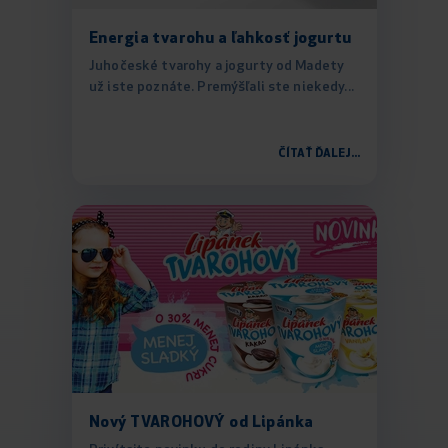
Energia tvarohu a ľahkosť jogurtu
Juhočeské tvarohy a jogurty od Madety
už iste poznáte. Premýšľali ste niekedy...
ČÍTAŤ ĎALEJ...
Nový TVAROHOVÝ od Lipánka