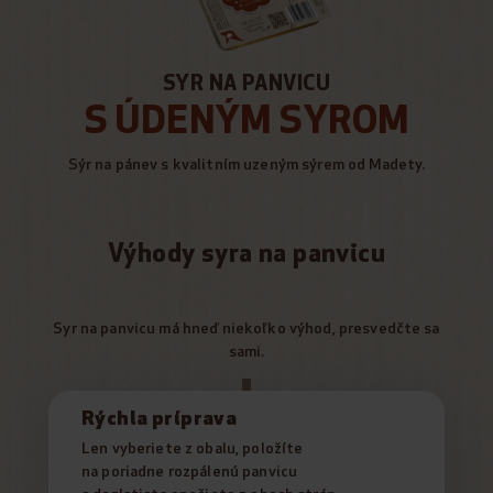
SYR NA PANVICU
S ÚDENÝM SYROM
Sýr na pánev s kvalitním uzeným sýrem od Madety.
Výhody syra na panvicu
Syr na panvicu má hneď niekoľko výhod, presvedčte sa
sami.
Rýchla príprava
Len vyberiete z obalu, položíte
na poriadne rozpálenú panvicu