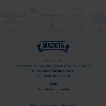
MADETA a.s.
Rudolfovská tř. 246/83, 370 01 České Budějovice
E-mail:
madeta@madeta.cz
Tel.:
+420 387 736 111
GDPR
Obchodné podm
ienky
Sledujte nás na sociálnych sieťach: