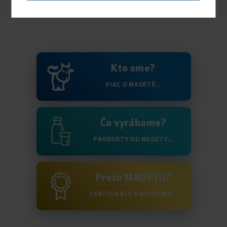
Kto sme?
VIAC O MADETĚ...
Čo vyrábame?
PRODUKTY OD MADETY...
Prečo MADETU?
CERTIFIKÁTY A OCENENIE...