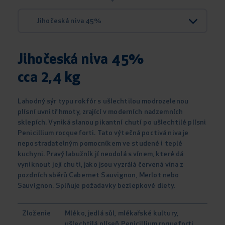
Jihočeská niva 45%
Jihočeská niva 45%
cca 2,4 kg
Lahodný sýr typu rokfór s ušlechtilou modrozelenou
plísní uvnitř hmoty, zrající v moderních nadzemních
sklepích. Vyniká slanou pikantní chutí po ušlechtilé plísni
Penicillium rocqueforti. Tato výtečná poctivá niva je
nepostradatelným pomocníkem ve studené i teplé
kuchyni. Pravý labužník jí neodolá s vínem, které dá
vyniknout její chuti, jako jsou vyzrálá červená vína z
pozdních sběrů Cabernet Sauvignon, Merlot nebo
Sauvignon. Splňuje požadavky bezlepkové diety.
Zloženie
Mléko, jedlá sůl, mlékařské kultury,
ušlechtilá plíseň Penicillium roqueforti.