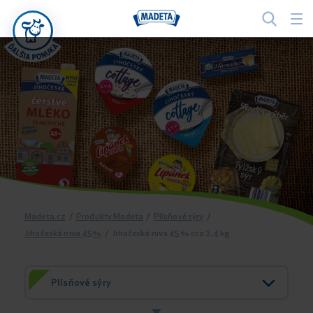
Madeta.cz
/
Produkty Madeta
/
Plísňové sýry
/
Jihočeská niva 45%
/
Jihočeská niva 45% cca 2,4 kg
Plísňové sýry