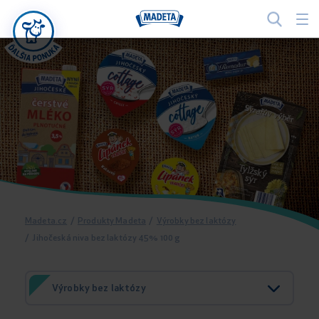
Madeta.cz
/
Produkty Madeta
/
Výrobky bez laktózy
/
Jihočeská niva bez laktózy 45% 100 g
Výrobky bez laktózy