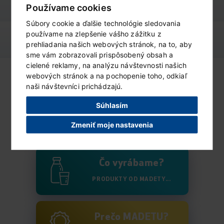
výživové údaje
ZOBRAZIŤ
Používame cookies
Súbory cookie a ďalšie technológie sledovania
používame na zlepšenie vášho zážitku z
podobné produkty
ZOBRAZIŤ
prehliadania našich webových stránok, na to, aby
sme vám zobrazovali prispôsobený obsah a
cielené reklamy, na analýzu návštevnosti našich
webových stránok a na pochopenie toho, odkiaľ
naši návštevníci prichádzajú.
Súhlasím
Kto sme?
Zmeniť moje nastavenia
VIAC O MADETĚ...
Čo vyrábame?
PRODUKTY OD MADETY...
Prečo MADETU?