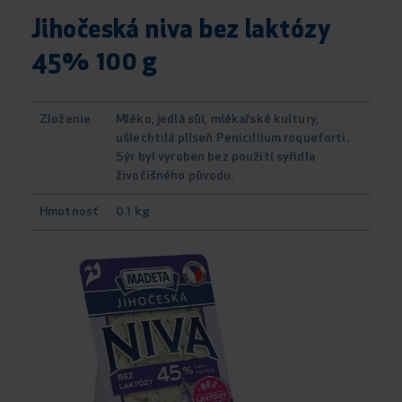
Jihočeská niva bez laktózy
45% 100 g
Zloženie
Mléko, jedlá sůl, mlékařské kultury,
ušlechtilá plíseň Penicillium roqueforti.
Sýr byl vyroben bez použití syřidla
živočišného původu.
Hmotnosť
0.1 kg