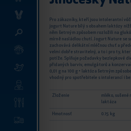
Jihočeský Natu
Pro zákazníky, kteří jsou intolerantní vůč
jogurt Nature bílý s obsahem laktózy niž
něm šetrným způsobem rozložili na glukóz
mírně nasládlou chutí. Jogurt Nature se 
zachovává delikátní mléčnou chuť a přede
velmi dobře stravitelný, a to i pro ty, k
potíže. Splňuje požadavky bezlepkové die
přidaných barviv, emulgátorů a konzervačn
0,01 g na 100 g • laktóza šetrným způsob
vhodný pro spotřebitele s intolerancí i b
Zloženie
mléko, sušené 
laktáza
Hmotnosť
0.15 kg