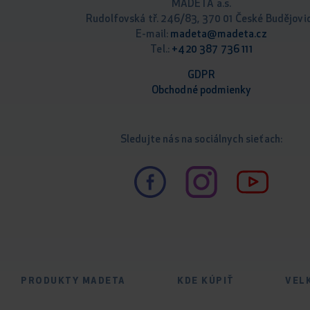
MADETA a.s.
Rudolfovská tř. 246/83, 370 01 České Budějovi
E-mail:
madeta@madeta.cz
Tel.:
+420 387 736 111
GDPR
Obchodné podm
ienky
Sledujte nás na sociálnych sieťach:
PRODUKTY MADETA
KDE KÚPIŤ
VEL