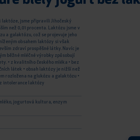
re biely jogurt bez la
i laktóze, jsme připravili Jihočeský
šším než 0,01 procenta. Laktózu jsme v
u a galaktózu, což se projevuje jeho
sníženým obsahem laktózy si však
vším zdraví prospěšné látky. Navíc je
terým běžné mléčné výrobky způsobují
ty. • z kvalitního českého mléka • bez
ích látek • obsah laktózy je nižší než
em rozložena na glukózu a galaktózu •
ez intolerance laktózy
mléko, jogurtová kultura, enzym