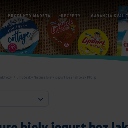
PRODUKTY MADETA
RECEPTY
GARANCIA KVALI
laktózy
/
Jihočeský Nature biely jogurt bez laktózy 150 g