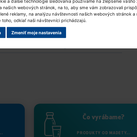
kie a ďalšie technológie sledovania používame na zlepšenie vášho 
ia našich webových stránok, na to, aby sme vám zobrazovali prisp
7 g
elené reklamy, na analýzu návštevnosti našich webových stránok a
toho, odkiaľ naši návštevníci prichádzajú.
7 g
m
Zmeniť moje nastavenia
6 g
0.1 g
Čo vyrábame?
..
PRODUKTY OD MADETY...