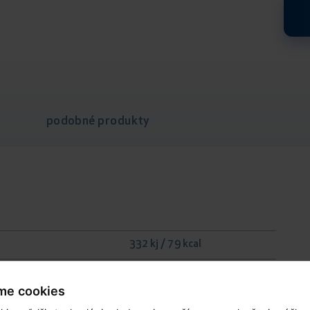
podobné produkty
332 kj / 79 kcal
3 g
me cookies
2 g