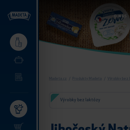
O NÁS
Madeta.cz
/
Produkty Madeta
/
Výrobky bez 
Výrobky bez laktózy