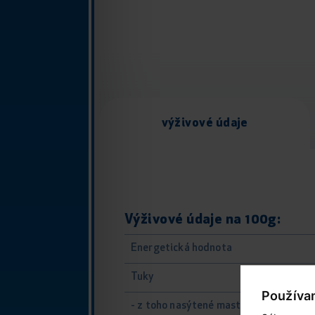
výživové údaje
Výživové údaje na 100g:
Energetická hodnota
Tuky
Používa
- z toho nasýtené mastné kyseliny