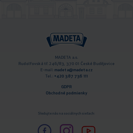
MADETA a.s.
Rudolfovská tř. 246/83, 370 01 České Budějovice
E-mail:
madeta@madeta.cz
Tel.:
+420 387 736 111
GDPR
Obchodné podm
ienky
Sledujte nás na sociálnych sieťach: