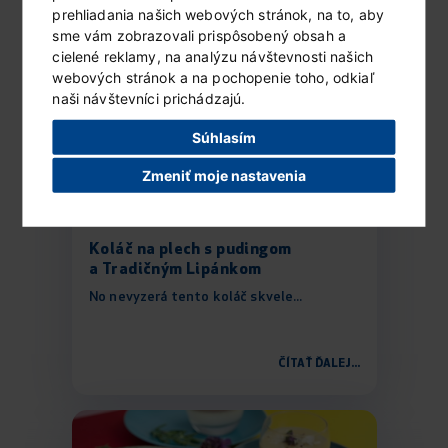
prehliadania našich webových stránok, na to, aby
sme vám zobrazovali prispôsobený obsah a
cielené reklamy, na analýzu návštevnosti našich
webových stránok a na pochopenie toho, odkiaľ
naši návštevníci prichádzajú.
Súhlasím
Zmeniť moje nastavenia
Koláč na plech s pudingom
a Tradičným Lipánkom
No nevyzerá tento koláč skvele...
ČÍTAŤ ĎALEJ...