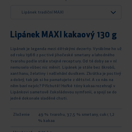
Lipánek tradiční MAXI
Lipánek MAXI kakaový 130 g
Lipánek je legenda mezi dětskými dezerty. Vyrábíme ho už
od roku 1966 z poctivé jihočeské smetany a lahodného
tvarohu podle stále stejné receptury. Od té doby se v ní
nemuselo vůbec nic měnit. Lipánek je stále bez škrobů,
xanthanu, želatiny i našlehání dusíkem. Zkrátka je poctivý
a dobrý, tak jak si ho pamatujete z dětství. A co nás na
něm baví nejvíc? Příchutě! Hořké tóny kakaa rozehrají v
Lipánkovi sametově čokoládovou symfonii, a spojí se do
jedné dokonale sladěné chuti.
Zloženie
49 % tvarohu, 37,5 % smetany, cukr, 1,2
% kakaa