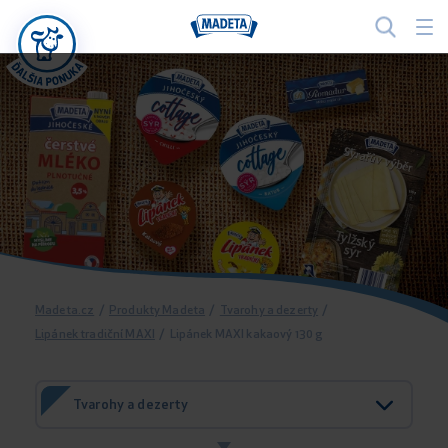
Madeta.cz
/
Produkty Madeta
/
Tvarohy a dezerty
/
Lipánek tradiční MAXI
/
Lipánek MAXI kakaový 130 g
Tvarohy a dezerty