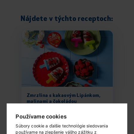
Nájdete v týchto receptoch:
Zmrzlina s kakaovým Lipánkom,
malinami a čokoládou
Ingrediencie (4 porcie) 3 tégliky...
Používame cookies
Súbory cookie a ďalšie technológie sledovania
ČÍTAŤ ĎALEJ...
používame na zlepšenie vášho zážitku z