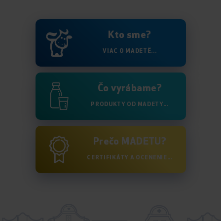
Kto sme?
VIAC O MADETĚ...
Čo vyrábame?
PRODUKTY OD MADETY...
Prečo MADETU?
CERTIFIKÁTY A OCENENIE...