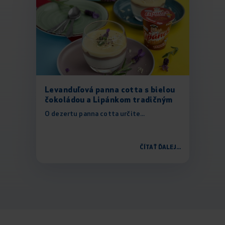
Levanduľová panna cotta s bielou
čokoládou a Lipánkom tradičným
O dezertu panna cotta určite...
ČÍTAŤ ĎALEJ...