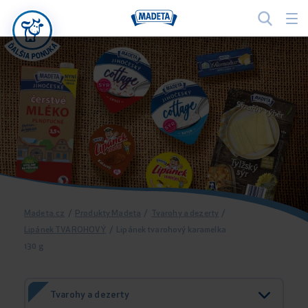
Madeta.cz
/
Produkty Madeta
/
Tvarohy a dezerty
/
Lipánek TVAROHOVÝ
/
Lipánek tvarohový karamelka
130 g
Tvarohy a dezerty