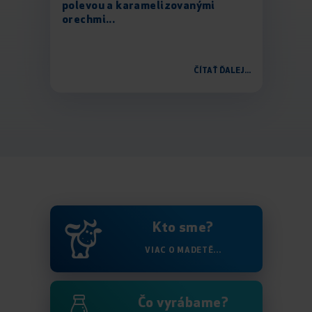
polevou a karamelizovanými
orechmi...
ČÍTAŤ ĎALEJ...
Kto sme?
VIAC O MADETĚ...
Čo vyrábame?