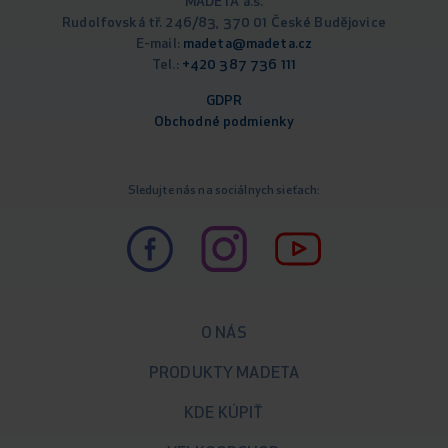
MADETA a.s.
Rudolfovská tř. 246/83, 370 01 České Budějovice
E-mail:
madeta@madeta.cz
Tel.:
+420 387 736 111
GDPR
Obchodné podm
ienky
Sledujte nás na sociálnych sieťach:
O NÁS
PRODUKTY MADETA
KDE KÚPIŤ