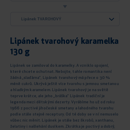
Lipánek TVAROHOVÝ
Lipánek tvarohový karamelka
130 g
Lipánek se zamiloval do karamelky. A vzniklo spojení,
které chcete ochutnat. Nebojte, tahle romantika není
žádná „slaďárna“, Lipánek tvarohový má přece o 30 %
méně cukrů. Ukrývá ještě více tvarohu s jemnou smetanou
a hladkým karamelem. Lipánek tvarohový je na světě
teprve krátce, ale jeho „bráška“ Lipánek tradiční je
legenda mezi dětskými dezerty. Vyrábíme ho už od roku
1966 z poctivé jihočeské smetany a lahodného tvarohu
podle stále stejné receptury. Od té doby se v ní nemuselo
vůbec nic měnit. Lipánek je stále bez škrobů, xanthanu,
želatiny i našlehání dusíkem. Zkrátka je poctivý a dobrý,