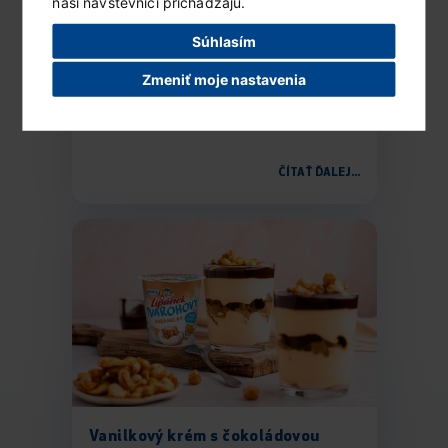
naši návštevníci prichádzajú.
Súhlasím
Karamelový dezert do pohára
Zmeniť moje nastavenia
Ingrediencie (2 porcie) 250 g
čokoládových sušienok 500 g Lipánka...
ČÍTAŤ ĎALEJ...
Vanilkový krém s čokoládovou