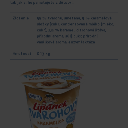
tak jak si ho pamatujete z dětství.
Zloženie
55 % tvarohu, smetana, 9 % karamelové
složky [cukr, kondenzované mléko (mléko,
cukr), 2,9 % karamel, citronová šťáva,
přírodní aroma, sůl], cukr, přírodní
vanilkové aroma, enzym laktáza
Hmotnosť
0.13 kg