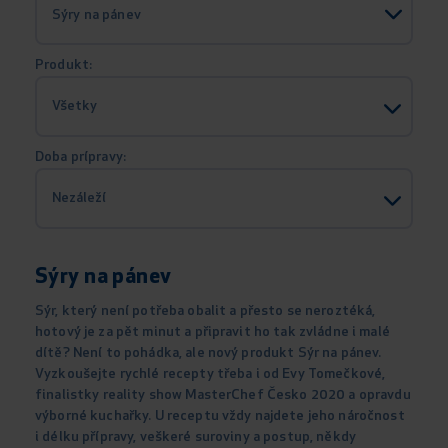
Sýry na pánev
Produkt:
Doba prípravy:
Sýry na pánev
Sýr, který není potřeba obalit a přesto se neroztéká,
hotový je za pět minut a připravit ho tak zvládne i malé
dítě? Není to pohádka, ale nový produkt Sýr na pánev.
Vyzkoušejte rychlé recepty třeba i od Evy Tomečkové,
finalistky reality show MasterChef Česko 2020 a opravdu
výborné kuchařky. U receptu vždy najdete jeho náročnost
i délku přípravy, veškeré suroviny a postup, někdy