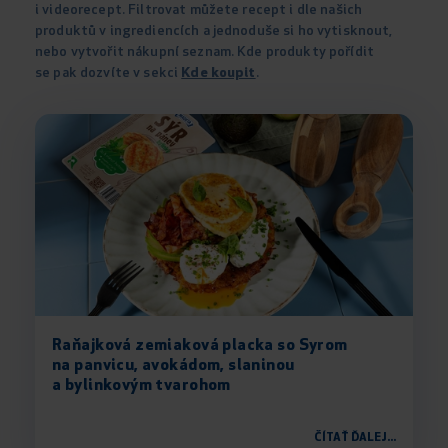
i videorecept. Filtrovat můžete recept i dle našich
produktů v ingrediencích a jednoduše si ho vytisknout,
nebo vytvořit nákupní seznam. Kde produkty pořídit
se pak dozvíte v sekci
Kde koupit
.
Raňajková zemiaková placka so Syrom
na panvicu, avokádom, slaninou
a bylinkovým tvarohom
ČÍTAŤ ĎALEJ...