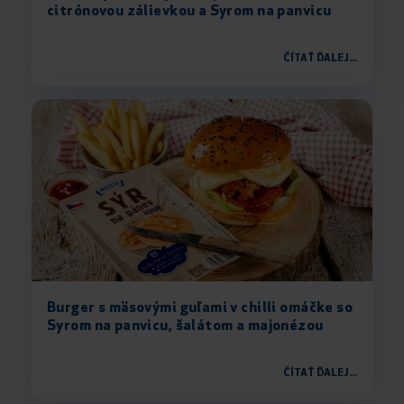
citrónovou zálievkou a Syrom na panvicu
ČÍTAŤ ĎALEJ...
Burger s mäsovými guľami v chilli omáčke so
Syrom na panvicu, šalátom a majonézou
ČÍTAŤ ĎALEJ...