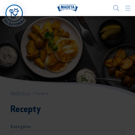
MADETA.cz
/
Recepty
Recepty
Kategória: