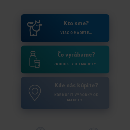
Kto sme?
VIAC O MADETĚ...
Čo vyrábame?
PRODUKTY OD MADETY...
Kde nás kúpite?
KDE KÚPIT VÝROBKY OD
MADETY...