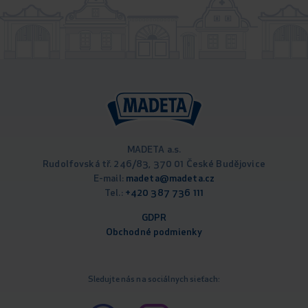
MADETA a.s.
Rudolfovská tř. 246/83, 370 01 České Budějovice
E-mail:
madeta@madeta.cz
Tel.:
+420 387 736 111
GDPR
Obchodné podm
ienky
Sledujte nás na sociálnych sieťach: