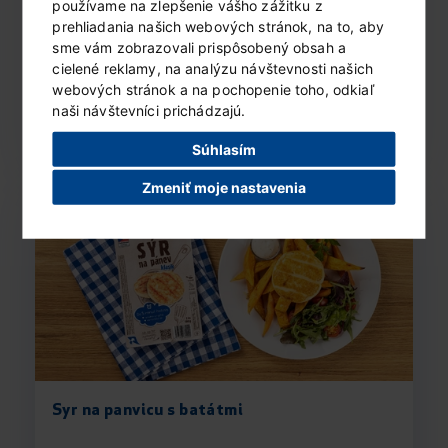
používame na zlepšenie vášho zážitku z
prehliadania našich webových stránok, na to, aby
sme vám zobrazovali prispôsobený obsah a
cielené reklamy, na analýzu návštevnosti našich
Syr na panvicu so zemiakovým šalátom
webových stránok a na pochopenie toho, odkiaľ
naši návštevníci prichádzajú.
ČÍTAŤ ĎALEJ...
Súhlasím
Zmeniť moje nastavenia
Syr na panvicu s batátmi