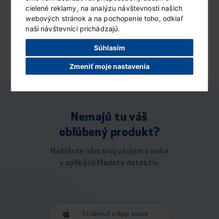
Jihočeské Lipno extra
cielené reklamy, na analýzu návštevnosti našich
13169
smotanové 64% 125 g
webových stránok a na pochopenie toho, odkiaľ
naši návštevníci prichádzajú.
načítať ďalšiu...
Súhlasím
Zmeniť moje nastavenia
Nemajú tu váš
obľúbený produkt?
Nahláste nám svoj záujem o neho
v aplikácii Madeta detektív.
Stiahnuť v App store