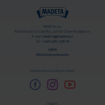
MADETA a.s.
Rudolfovská tř. 246/83, 370 01 České Budějovice
E-mail:
madeta@madeta.cz
Tel.:
+420 387 736 111
GDPR
Obchodné podm
ienky
Sledujte nás na sociálnych sieťach:
O NÁS