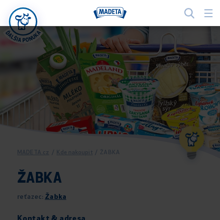
MADETA.cz
/
Kde nakoupit
/
ŽABKA
ŽABKA
reťazec:
Žabka
Kontakt & adresa