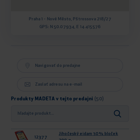
Praha 1 - Nové Město, Pštrossova 218/27
GPS: N 50.07934, E 14.415576
Navigovať do predajne
Zaslať adresu na e-mail
Produkty MADETA v tejto predajni
(50)
Jihočeský eidam 30% bloček
12377