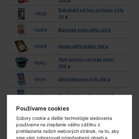
200 g
Balkánský sýr bez príchute 43%
12635
115 g
12460
Blaťácké zlato 48% 120 g
12366
Gouda 48% plátky 100 g
High protein cottage natur
11505
200 g
14134
Jihočeská niva 45% 100 g
14259
Jihočeská niva Fit 30% 100 g
Používame cookies
Jihočeská niva tavený syr 60%
13644
125 g
Súbory cookie a ďalšie technológie sledovania
používame na zlepšenie vášho zážitku z
Jihočeská zakysaná smotana
16546
prehliadania našich webových stránok, na to, aby
min. 15% 180 g
sme vám zobrazovali prispôsobený obsah a