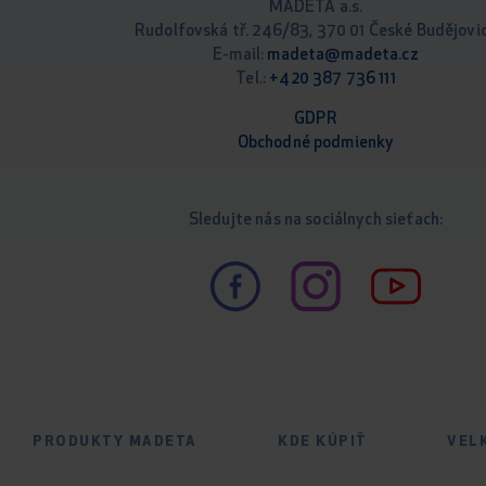
MADETA a.s.
Rudolfovská tř. 246/83, 370 01 České Budějovi
E-mail:
madeta@madeta.cz
Tel.:
+420 387 736 111
GDPR
Obchodné podm
ienky
Sledujte nás na sociálnych sieťach:
PRODUKTY MADETA
KDE KÚPIŤ
VEL