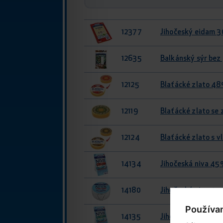
12377
Jihočeský eidam 3
12635
Balkánský sýr bez
12125
Blaťácké zlato 48
12119
Blaťácké zlato se
12124
Blaťácké zlato s 
14134
Jihočeská niva 45
14180
Jihočeská niva 45
Používa
14135
Jihočeská niva 60