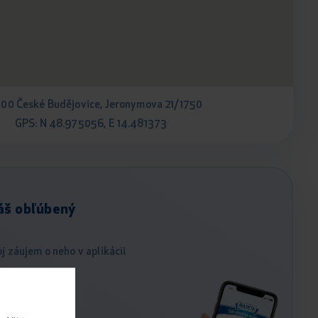
 00 České Budějovice, Jeronymova 21/1750
GPS: N 48.975056, E 14.481373
áš obľúbený
j záujem o neho v aplikácii
.