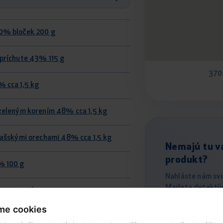
0% bloček 200 g
 príchute 43% 115 g
370
% cca 1,5 kg
 zeleným korením 48% cca 1,5 kg
vlašskými orechami 48% cca 1,5 kg
Nemajú tu v
produkt?
% 100 g
Nahláste nám svo
Madeta detektív
% cca 2,4 kg
me cookies
% 100 g