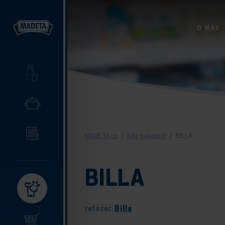
O NÁS
MADETA.cz
/
Kde nakoupit
/
BILLA
BILLA
reťazec:
Billa