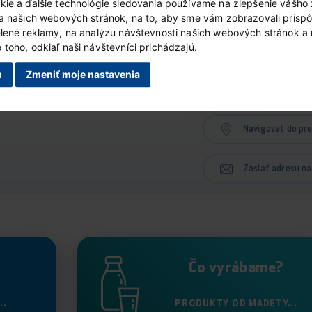
kie a ďalšie technológie sledovania používame na zlepšenie vášho 
ia našich webových stránok, na to, aby sme vám zobrazovali prisp
emium 70% 100 g
Stiahnuť
elené reklamy, na analýzu návštevnosti našich webových stránok a
toho, odkiaľ naši návštevníci prichádzajú.
Stiahnuť
vený syr 60% 125 g
m
Zmeniť moje nastavenia
alšiu...
Navigovať do pr
Zaslať adresu na
Čo vyrábame?
..
PRODUKTY OD MADETY...