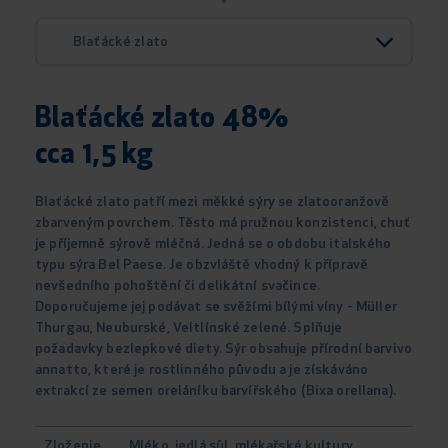
Blaťácké zlato
Blaťácké zlato 48%
cca 1,5 kg
Blaťácké zlato patří mezi měkké sýry se zlatooranžově
zbarveným povrchem. Těsto má pružnou konzistenci, chuť
je příjemně sýrově mléčná. Jedná se o obdobu italského
typu sýra Bel Paese. Je obzvláště vhodný k přípravě
nevšedního pohoštění či delikátní svačince.
Doporučujeme jej podávat se svěžími bílými víny - Müller
Thurgau, Neuburské, Veltlínské zelené. Splňuje
požadavky bezlepkové diety. Sýr obsahuje přírodní barvivo
annatto, které je rostlinného původu a je získáváno
extrakcí ze semen oreláníku barvířského (Bixa orellana).
Zloženie
Mléko, jedlá sůl, mlékařské kultury,