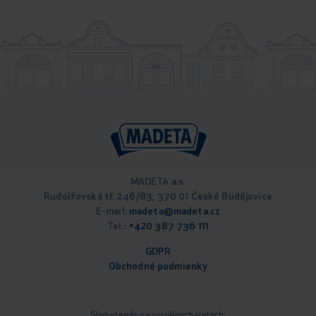
MADETA a.s.
Rudolfovská tř. 246/83, 370 01 České Budějovice
E-mail:
madeta@madeta.cz
Tel.:
+420 387 736 111
GDPR
Obchodné podm
ienky
Sledujte nás na sociálnych sieťach: