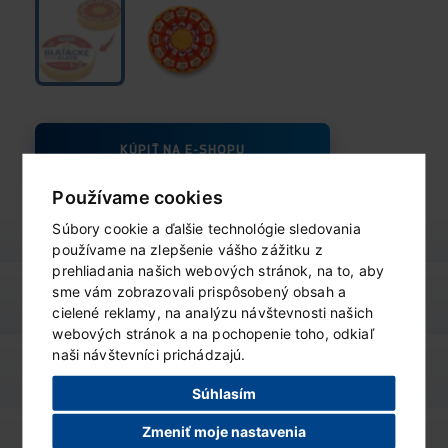
KÚPIŤ NA E-SHOPU
Používame cookies
Súbory cookie a ďalšie technológie sledovania
používame na zlepšenie vášho zážitku z
prehliadania našich webových stránok, na to, aby
sme vám zobrazovali prispôsobený obsah a
výživové údaje
ZOBRAZIŤ
cielené reklamy, na analýzu návštevnosti našich
webových stránok a na pochopenie toho, odkiaľ
naši návštevníci prichádzajú.
varianty produktu
ZOBRAZIŤ
Súhlasím
Zmeniť moje nastavenia
podobné produkty
ZOBRAZIŤ