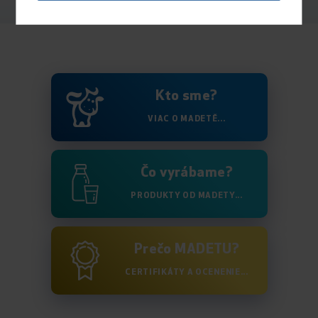
Kto sme?
VIAC O MADETĚ...
Čo vyrábame?
PRODUKTY OD MADETY...
Prečo MADETU?
CERTIFIKÁTY A OCENENIE...