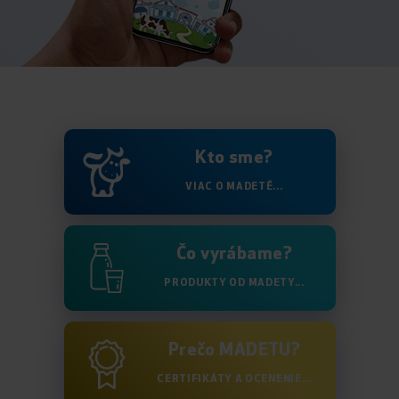
Kto sme?
VIAC O MADETĚ...
Čo vyrábame?
PRODUKTY OD MADETY...
Prečo MADETU?
CERTIFIKÁTY A OCENENIE...