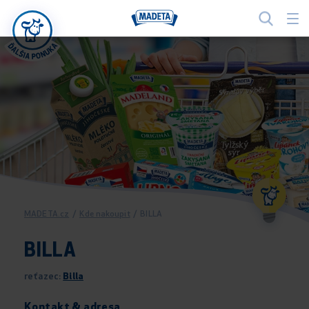
MADETA.cz
/
Kde nakoupit
/
BILLA
BILLA
reťazec:
Billa
Kontakt & adresa