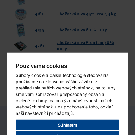
14180
Jihočeská niva 45% cca 2,4 kg
14135
Jihočeská niva 60% 100 g
Jihočeská niva Premium 70%
14260
100 g
Jihočeská niva tavený syr 60%
13644
Používame cookies
125 g
Súbory cookie a ďalšie technológie sledovania
načítať ďalšiu...
používame na zlepšenie vášho zážitku z
prehliadania našich webových stránok, na to, aby
sme vám zobrazovali prispôsobený obsah a
cielené reklamy, na analýzu návštevnosti našich
webových stránok a na pochopenie toho, odkiaľ
naši návštevníci prichádzajú.
Súhlasím
Nemajú tu váš