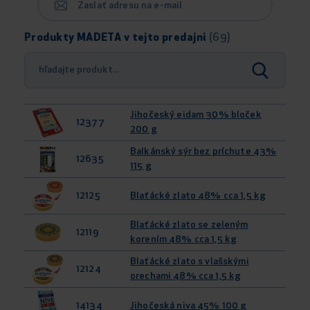
Zaslať adresu na e-mail
Produkty MADETA v tejto predajni
(69)
Jihočeský eidam 30% bloček
12377
200 g
Balkánský sýr bez príchute 43%
12635
115 g
12125
Blaťácké zlato 48% cca 1,5 kg
Blaťácké zlato se zeleným
12119
korením 48% cca 1,5 kg
Blaťácké zlato s vlašskými
12124
orechami 48% cca 1,5 kg
14134
Jihočeská niva 45% 100 g