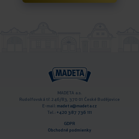
MADETA a.s.
Rudolfovská tř. 246/83, 370 01 České Budějovice
E-mail:
madeta@madeta.cz
Tel.:
+420 387 736 111
GDPR
Obchodné podm
ienky