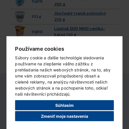
11406
200 g
Jihočeský tvaroh polotučný
11124
250 g
Lipánek DUO MAXI vanilka–
11960
kakao 130 g
11952
Lipánek MAXI vanilkový 130 g
Používame cookies
Súbory cookie a ďalšie technológie sledovania
používame na zlepšenie vášho zážitku z
prehliadania našich webových stránok, na to, aby
sme vám zobrazovali prispôsobený obsah a
cielené reklamy, na analýzu návštevnosti našich
webových stránok a na pochopenie toho, odkiaľ
Nemajú tu váš
naši návštevníci prichádzajú.
obľúbený produkt?
Súhlasím
Nahláste nám svoj záujem o neho
Zmeniť moje nastavenia
v aplikácii Madeta detektív.