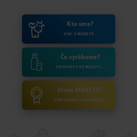
Kto sme?
VIAC O MADETĚ...
Čo vyrábame?
PRODUKTY OD MADETY...
Prečo MADETU?
CERTIFIKÁTY A OCENENIE...