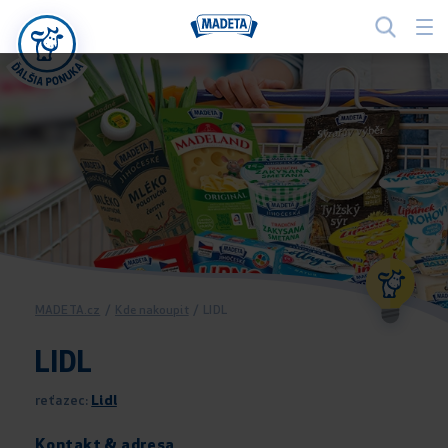
MADETA.cz
/
Kde nakoupit
/
LIDL
LIDL
reťazec:
Lidl
Kontakt & adresa