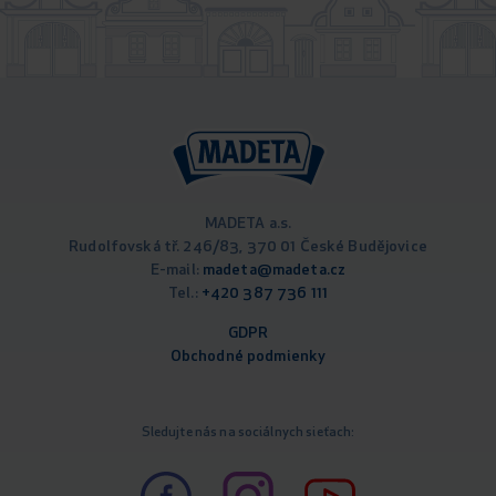
MADETA a.s.
Rudolfovská tř. 246/83, 370 01 České Budějovice
E-mail:
madeta@madeta.cz
Tel.:
+420 387 736 111
GDPR
Obchodné podm
ienky
Sledujte nás na sociálnych sieťach: