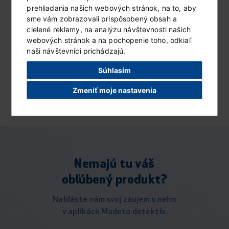
100 g
prehliadania našich webových stránok, na to, aby
sme vám zobrazovali prispôsobený obsah a
Jihočeský eidam udený 44%
12316
cielené reklamy, na analýzu návštevnosti našich
plátky 100 g
webových stránok a na pochopenie toho, odkiaľ
Romadur mäkký zrejúci syr 40%
naši návštevníci prichádzajú.
14332
100 g
Súhlasím
Syr na panvicu klasik 2 ks –
12178
100 g
Zmeniť moje nastavenia
Nemajú tu váš
obľúbený produkt?
Nahláste nám svoj záujem o neho
v aplikácii Madeta detektív.