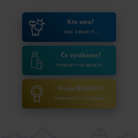
Kto sme?
VIAC O MADETĚ...
Čo vyrábame?
PRODUKTY OD MADETY...
Prečo MADETU?
CERTIFIKÁTY A OCENENIE...