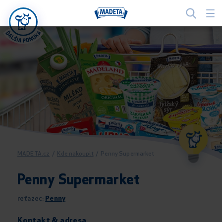
MADETA.cz
/
Kde nakoupit
/
Penny Supermarket
Penny Supermarket
reťazec:
Penny
Kontakt & adresa