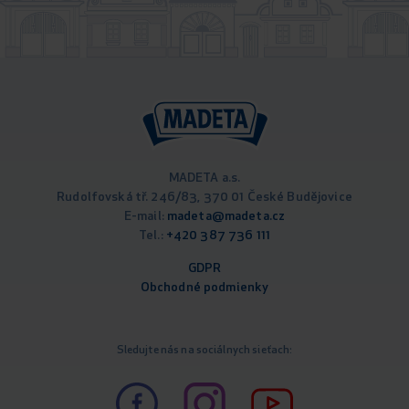
MADETA a.s.
Rudolfovská tř. 246/83, 370 01 České Budějovice
E-mail:
madeta@madeta.cz
Tel.:
+420 387 736 111
GDPR
Obchodné podm
ienky
Sledujte nás na sociálnych sieťach: