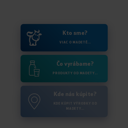
Kto sme?
VIAC O MADETĚ...
Čo vyrábame?
PRODUKTY OD MADETY...
Kde nás kúpite?
KDE KÚPIT VÝROBKY OD
MADETY...