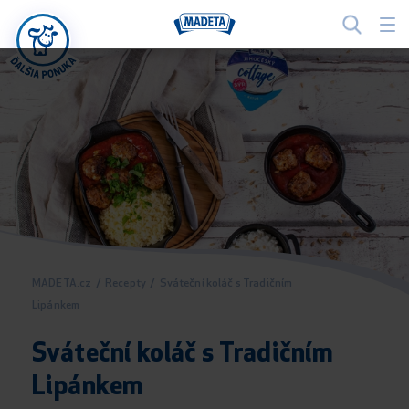
MADETA.cz
/
Recepty
/
Sváteční koláč s Tradičním
Lipánkem
Sváteční koláč s Tradičním
Lipánkem