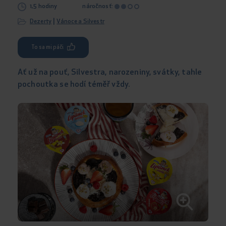
1,5 hodiny
náročnosť:
|
Dezerty
Vánoce a Silvestr
To sa mi páči
Ať už na pouť, Silvestra, narozeniny, svátky, tahle
pochoutka se hodí téměř vždy.