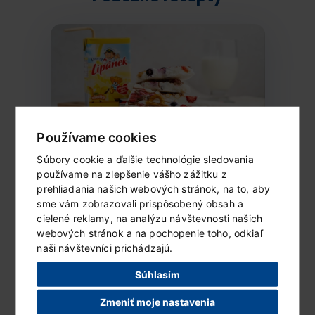
Používame cookies
Súbory cookie a ďalšie technológie sledovania
používame na zlepšenie vášho zážitku z
Mrazený Lipánek s ovocím
prehliadania našich webových stránok, na to, aby
a čokoládou
sme vám zobrazovali prispôsobený obsah a
Ingrediencie (6 porcií) 1 vanilkové...
cielené reklamy, na analýzu návštevnosti našich
webových stránok a na pochopenie toho, odkiaľ
naši návštevníci prichádzajú.
ČÍTAŤ ĎALEJ...
Súhlasím
Zmeniť moje nastavenia