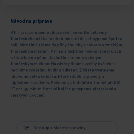
Návod na prípravu
V hrnci rozehřejeme Jihočeské mléko. Do poloviny
Jihočeského mléka rozdrobíme droždí a přisypeme špetku
soli. Mezitím utřeme do pěny žloutky s cukrem a změklým
Jihočeským máslem. V míse smícháme mouku, špetku soli
a žloutkovou pěnu. Dochutíme rumem a zbylým
Jihočeským mlékem. Na závěr přidáme vzešlý kvásek a
necháme cca jednu hodinu odležet. Z těsta tvarujeme
libovolně velká kolečka, která zdobíme povidly a
Lipánkem tradičním. Pečeme v předehřáté troubě při 160
°C cca 35 minut. Hotové koláče posypeme pistáciemi a
čerstvým ovocem.
Kde kúpiť Madeta suroviny