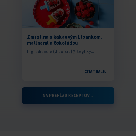
Zmrzlina s kakaovým Lipánkom,
malinami a čokoládou
Ingrediencie (4 porcie) 3 tégliky...
ČÍTAŤ ĎALEJ...
NA PREHĹAD RECEPTOV...