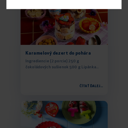
Karamelový dezert do pohára
Ingrediencie (2 porcie) 250 g
čokoládových sušienok 500 g Lipánka...
ČÍTAŤ ĎALEJ...