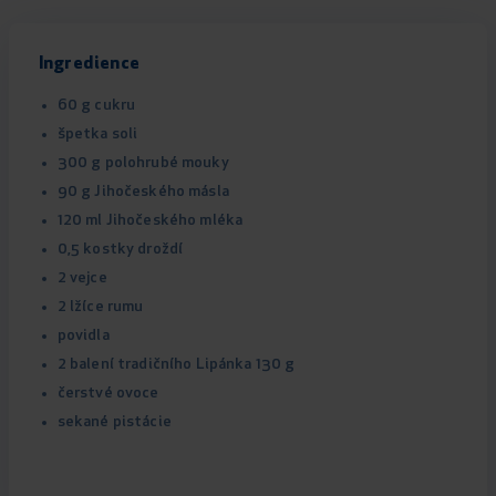
Ingredience
60 g cukru
špetka soli
300 g polohrubé mouky
90 g Jihočeského másla
120 ml Jihočeského mléka
0,5 kostky droždí
2 vejce
2 lžíce rumu
povidla
2 balení tradičního Lipánka 130 g
čerstvé ovoce
sekané pistácie