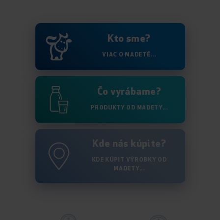
Kto sme?
VIAC O MADETĚ...
Čo vyrábame?
PRODUKTY OD MADETY...
Kde nás kúpite?
KDE KÚPIT VÝROBKY OD
MADETY...