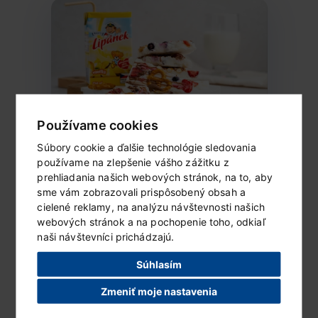
Používame cookies
Súbory cookie a ďalšie technológie sledovania
Mrazený Lipánek s ovocím
používame na zlepšenie vášho zážitku z
a čokoládou
prehliadania našich webových stránok, na to, aby
Ingrediencie (6 porcií) 1 vanilkové...
sme vám zobrazovali prispôsobený obsah a
cielené reklamy, na analýzu návštevnosti našich
webových stránok a na pochopenie toho, odkiaľ
ČÍTAŤ ĎALEJ...
naši návštevníci prichádzajú.
Súhlasím
Zmeniť moje nastavenia