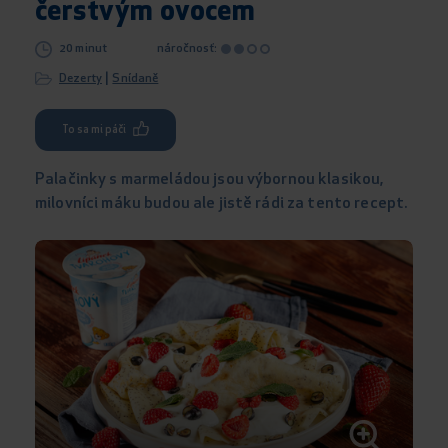
čerstvým ovocem
20 minut
náročnosť:
|
Dezerty
Snídaně
To sa mi páči
Palačinky s marmeládou jsou výbornou klasikou,
milovníci máku budou ale jistě rádi za tento recept.