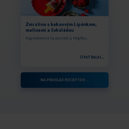
Zmrzlina s kakaovým Lipánkom,
malinami a čokoládou
Ingrediencie (4 porcie) 3 tégliky...
ČÍTAŤ ĎALEJ...
NA PREHĹAD RECEPTOV...