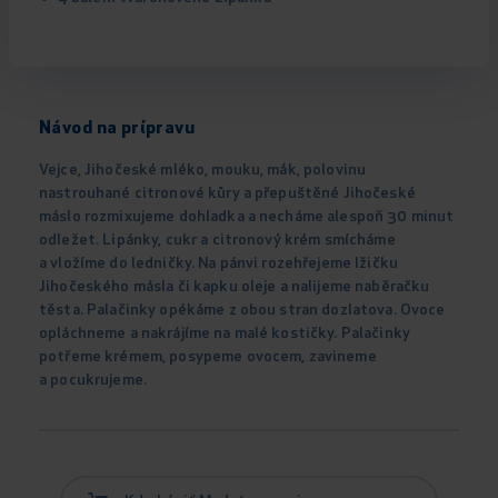
Návod na prípravu
Vejce, Jihočeské mléko, mouku, mák, polovinu
nastrouhané citronové kůry a přepuštěné Jihočeské
máslo rozmixujeme dohladka a necháme alespoň 30 minut
odležet. Lipánky, cukr a citronový krém smícháme
a vložíme do ledničky. Na pánvi rozehřejeme lžičku
Jihočeského másla či kapku oleje a nalijeme naběračku
těsta. Palačinky opékáme z obou stran dozlatova. Ovoce
opláchneme a nakrájíme na malé kostičky. Palačinky
potřeme krémem, posypeme ovocem, zavineme
a pocukrujeme.