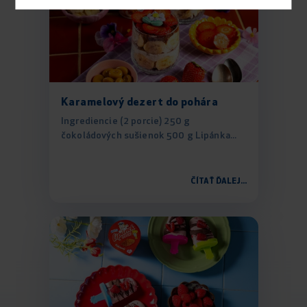
Karamelový dezert do pohára
Ingrediencie (2 porcie) 250 g
čokoládových sušienok 500 g Lipánka...
ČÍTAŤ ĎALEJ...