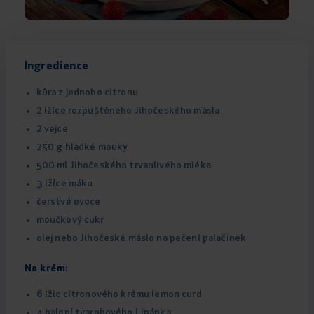
Ingredience
kůra z jednoho citronu
2 lžíce rozpuštěného Jihočeského másla
2 vejce
250 g hladké mouky
500 ml Jihočeského trvanlivého mléka
3 lžíce máku
čerstvé ovoce
moučkový cukr
olej nebo Jihočeské máslo na pečení palačinek
Na krém:
6 lžic citronového krému lemon curd
4 balení tvarohového Lipánka