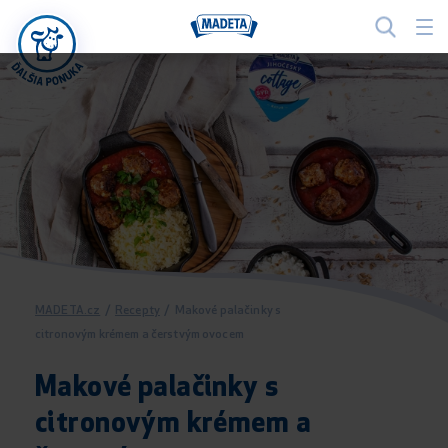
MADETA.cz
/
Recepty
/
Makové palačinky s
citronovým krémem a čerstvým ovocem
Makové palačinky s
citronovým krémem a