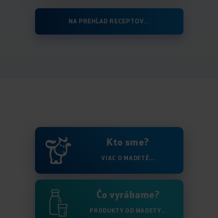
NA PREHĹAD RECEPTOV...
Kto sme?
VIAC O MADETĚ...
Čo vyrábame?
PRODUKTY OD MADETY...