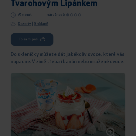
Tvarohovým Lipánkem
15 minut
náročnosť:
|
Dezerty
Snídaně
To sa mi páči
Do skleničky můžete dát jakékoliv ovoce, které vás
napadne. V zimě třeba i banán nebo mražené ovoce.