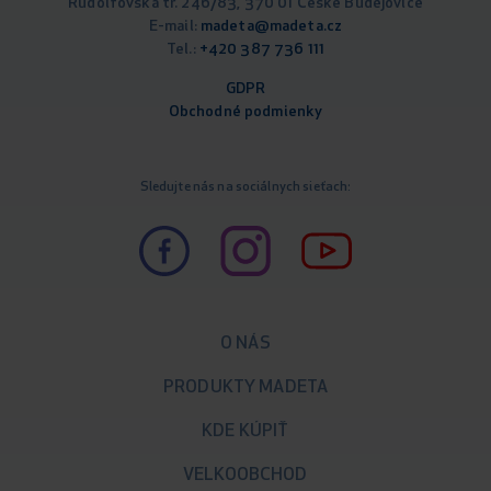
Rudolfovská tř. 246/83, 370 01 České Budějovice
E-mail:
madeta@madeta.cz
Tel.:
+420 387 736 111
GDPR
Obchodné podm
ienky
Sledujte nás na sociálnych sieťach:
O NÁS
PRODUKTY MADETA
KDE KÚPIŤ
VELKOOBCHOD