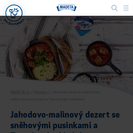
MADETA.cz
/
Recepty
/
Jahodovo-malinový dezert se
sněhovými pusinkami a Tvarohovým Lipánkem
Jahodovo-malinový dezert se
sněhovými pusinkami a