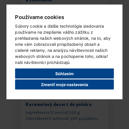
a čokoládou
Ingrediencie (6 porcií) 1 vanilkové...
Používame cookies
Súbory cookie a ďalšie technológie sledovania
ČÍTAŤ ĎALEJ...
používame na zlepšenie vášho zážitku z
prehliadania našich webových stránok, na to, aby
sme vám zobrazovali prispôsobený obsah a
cielené reklamy, na analýzu návštevnosti našich
webových stránok a na pochopenie toho, odkiaľ
naši návštevníci prichádzajú.
Súhlasím
Zmeniť moje nastavenia
Karamelový dezert do pohára
Ingrediencie (2 porcie) 250 g
čokoládových sušienok 500 g Lipánka...