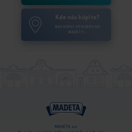
Kde nás kúpite?
KDE KÚPIT VÝROBKY OD
MADETY...
MADETA a.s.