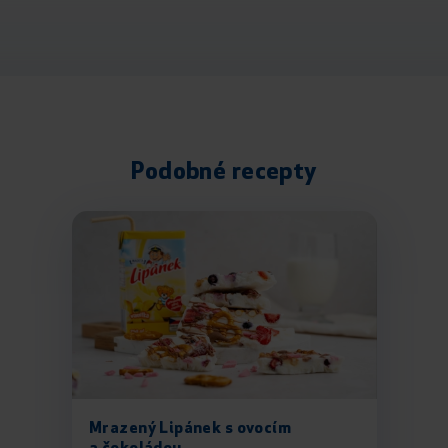
Podobné recepty
Mrazený Lipánek s ovocím