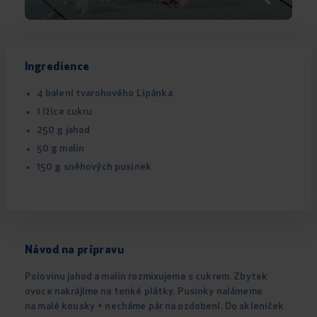
Ingredience
4 balení tvarohového Lipánka
1 lžíce cukru
250 g jahod
50 g malin
150 g sněhových pusinek
Návod na prípravu
Polovinu jahod a malin rozmixujeme s cukrem. Zbytek
ovoce nakrájíme na tenké plátky. Pusinky nalámeme
na malé kousky + necháme pár na ozdobení. Do skleniček