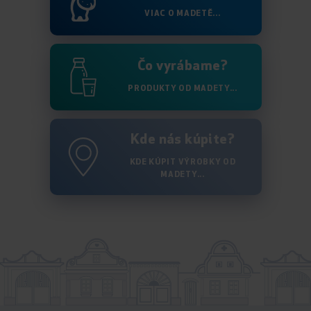
VIAC O MADETĚ...
Čo vyrábame?
PRODUKTY OD MADETY...
Kde nás kúpite?
KDE KÚPIT VÝROBKY OD
MADETY...