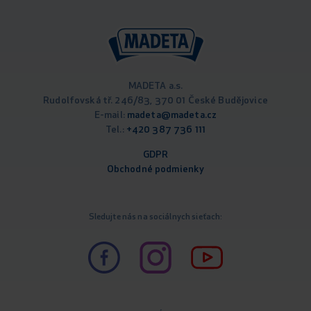
MADETA a.s.
Rudolfovská tř. 246/83, 370 01 České Budějovice
E-mail:
madeta@madeta.cz
Tel.:
+420 387 736 111
GDPR
Obchodné podm
ienky
Sledujte nás na sociálnych sieťach: