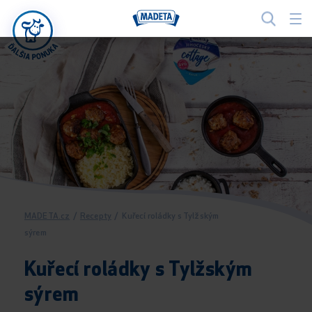
MADETA.cz
/
Recepty
/
Kuřecí roládky s Tylžským
sýrem
Kuřecí roládky s Tylžským
sýrem