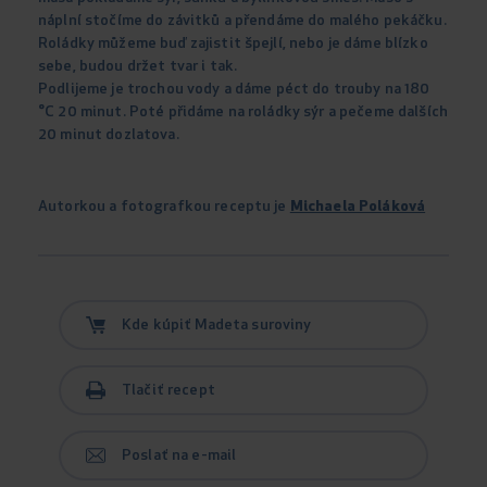
náplní stočíme do závitků a přendáme do malého pekáčku.
Roládky můžeme buď zajistit špejlí, nebo je dáme blízko
sebe, budou držet tvar i tak.
Podlijeme je trochou vody a dáme péct do trouby na 180
°C 20 minut. Poté přidáme na roládky sýr a pečeme dalších
20 minut dozlatova.
Autorkou a fotografkou receptu je
Michaela Poláková
Kde kúpiť Madeta suroviny
Tlačiť recept
Poslať na e-mail