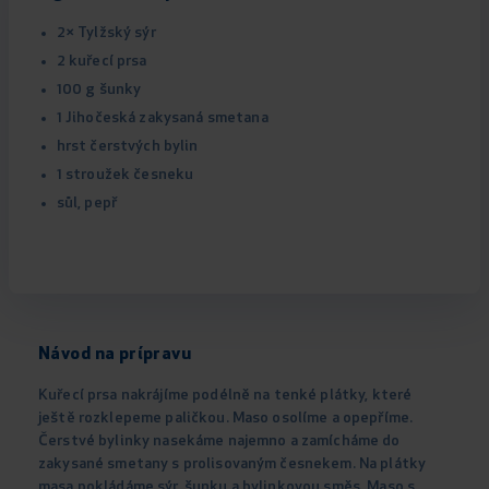
2× Tylžský sýr
2 kuřecí prsa
100 g šunky
1 Jihočeská zakysaná smetana
hrst čerstvých bylin
1 stroužek česneku
sůl, pepř
Návod na prípravu
Kuřecí prsa nakrájíme podélně na tenké plátky, které
ještě rozklepeme paličkou. Maso osolíme a opepříme.
Čerstvé bylinky nasekáme najemno a zamícháme do
zakysané smetany s prolisovaným česnekem. Na plátky
masa pokládáme sýr, šunku a bylinkovou směs. Maso s