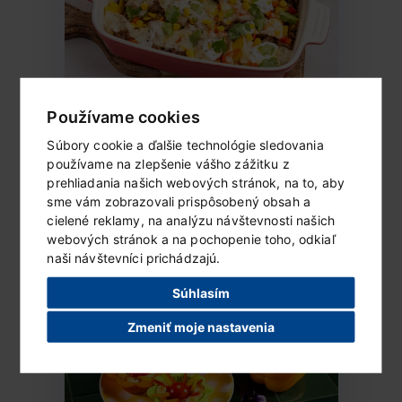
Zapečené nachos
Používame cookies
Ingrediencie (2 porcie) 1 balenie goudy
Súbory cookie a ďalšie technológie sledovania
Lipánek 100 g slaných tortilla...
používame na zlepšenie vášho zážitku z
prehliadania našich webových stránok, na to, aby
sme vám zobrazovali prispôsobený obsah a
ČÍTAŤ ĎALEJ...
cielené reklamy, na analýzu návštevnosti našich
webových stránok a na pochopenie toho, odkiaľ
naši návštevníci prichádzajú.
Súhlasím
Zmeniť moje nastavenia