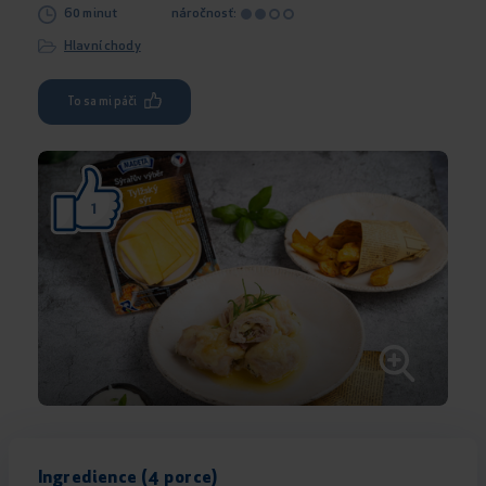
60 minut
náročnosť:
Hlavní chody
To sa mi páči
1
Ingredience (4 porce)