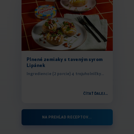
Plnené zemiaky s taveným syrom
Lipánek
Ingrediencie (2 porcie) 4 trojuholníčky...
ČÍTAŤ ĎALEJ...
NA PREHĹAD RECEPTOV...