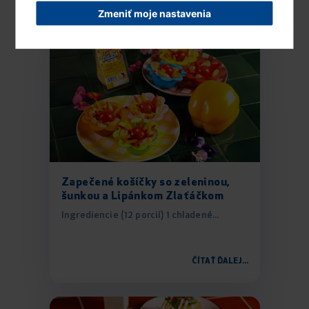
Zmeniť moje nastavenia
Zapečené košíčky so zeleninou,
šunkou a Lipánkom Zlaťáčkom
Ingrediencie (12 porcií) 1 chladené...
ČÍTAŤ ĎALEJ...