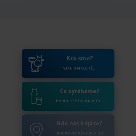
Kto sme?
VIAC O MADETĚ...
Čo vyrábame?
PRODUKTY OD MADETY...
Kde nás kúpite?
KDE KÚPIT VÝROBKY OD