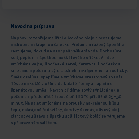
Návod na prípravu
Na pánvi rozehřejeme lžíci olivového oleje a orestujeme
nadrobno nakrájenou šalotku. Přidáme mražený špenát a
restujeme, dokud se neodpaří veškerá voda. Dochutíme
solí, pepřem a špetkou muškátového oříšku. V míse
smícháme vejce, Jihočeské žervé, čerstvou Jihočeskou
smetanu a polovinu sýru Lipánek nakrájeného na kostičky.
Směs osolíme, opepříme a vmícháme orestovaný špenát.
Těsto na koláč vložíme do kulaté formy a naplníme
špenátovou směsí. Navrch přidáme zbylý sýr Lipánek a
pečeme v předehřáté troubě při 180 °C přibližně 25–30
minut. Na salát smícháme na proužky nakrájenou bílou
řepu, nakrájené ředkvičky, čerstvý špenát, olivový olej,
citronovou šťávu a špetku soli. Hotový koláč servírujeme
s připraveným salátem.