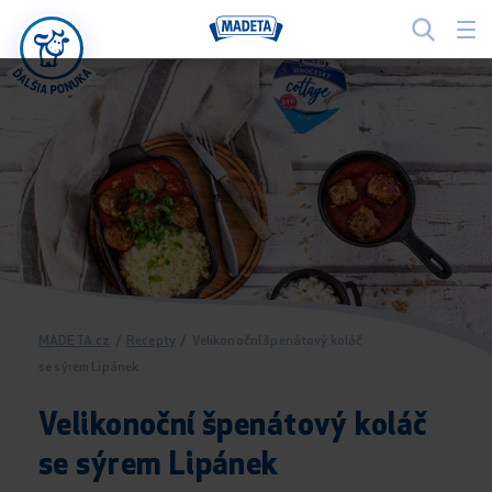
MADETA.cz
/
Recepty
/
Velikonoční špenátový koláč
se sýrem Lipánek
Velikonoční špenátový koláč
se sýrem Lipánek