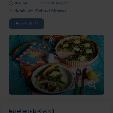
90 minut
náročnosť:
|
|
Hlavní chody
Předkrmy
Velikonoce
To sa mi páči
Ingredience (5–6 porcí)