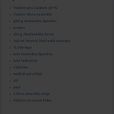
1 balení sýru Lipánek 30 %
1 balení těsta na koláče
500 g mraženého špenátu
4 vejce
100 g Jihočeského žervé
250 ml čerstvé Jihočeské smetany
½ bílé řepy
hrst čerstvého špenátu
hrst ředkviček
1 šalotka
muškátový oříšek
sůl
pepř
2 lžíce olivového oleje
1 lžička citronové šťávy