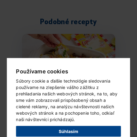
Podobné recepty
Používame cookies
Súbory cookie a ďalšie technológie sledovania
používame na zlepšenie vášho zážitku z
prehliadania našich webových stránok, na to, aby
sme vám zobrazovali prispôsobený obsah a
Zapečené nachos
cielené reklamy, na analýzu návštevnosti našich
Ingrediencie (2 porcie) 1 balenie goudy
webových stránok a na pochopenie toho, odkiaľ
Lipánek 100 g slaných tortilla...
naši návštevníci prichádzajú.
Súhlasím
ČÍTAŤ ĎALEJ...