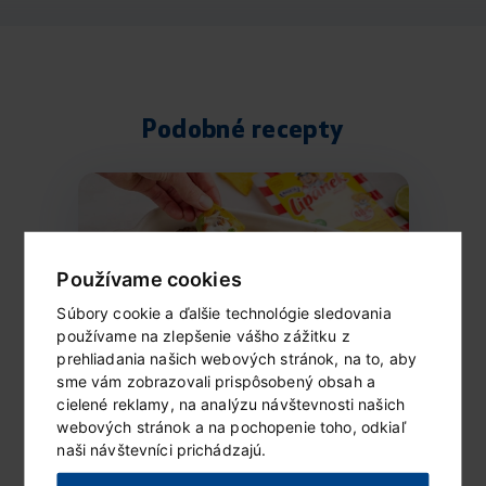
Podobné recepty
Používame cookies
Súbory cookie a ďalšie technológie sledovania
používame na zlepšenie vášho zážitku z
prehliadania našich webových stránok, na to, aby
sme vám zobrazovali prispôsobený obsah a
cielené reklamy, na analýzu návštevnosti našich
Zapečené nachos
webových stránok a na pochopenie toho, odkiaľ
Ingrediencie (2 porcie) 1 balenie goudy
naši návštevníci prichádzajú.
Lipánek 100 g slaných tortilla...