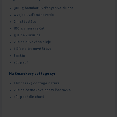
300 g brambor uvařených ve slupce
4 vejce uvařená natvrdo
2 hrsti salátu
100 g cherry rajčat
3 lžíce kukuřice
2 lžíce olivového oleje
1 lžíce citronové šťávy
tymián
sůl, pepř
Na česnekový cottage sýr
1 Jihočeský cottage nature
2 lžíce česnekové pasty Podravka
sůl, pepř dle chuti