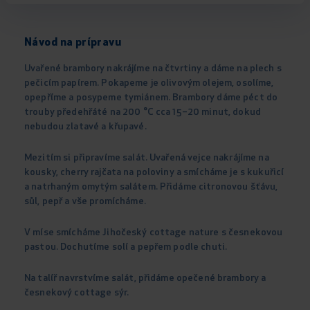
Návod na prípravu
Uvařené brambory nakrájíme na čtvrtiny a dáme na plech s
pečicím papírem. Pokapeme je olivovým olejem, osolíme,
opepříme a posypeme tymiánem. Brambory dáme péct do
trouby předehřáté na 200 °C cca 15–20 minut, dokud
nebudou zlatavé a křupavé.
Mezitím si připravíme salát. Uvařená vejce nakrájíme na
kousky, cherry rajčata na poloviny a smícháme je s kukuřicí
a natrhaným omytým salátem. Přidáme citronovou šťávu,
sůl, pepř a vše promícháme.
V míse smícháme Jihočeský cottage nature s česnekovou
pastou. Dochutíme solí a pepřem podle chuti.
Na talíř navrstvíme salát, přidáme opečené brambory a
česnekový cottage sýr.