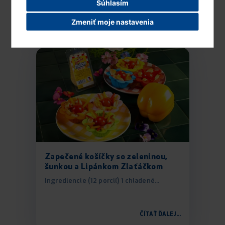
Súhlasím
Zmeniť moje nastavenia
ČÍTAŤ ĎALEJ...
Zapečené košíčky so zeleninou,
šunkou a Lipánkom Zlaťáčkom
Ingrediencie (12 porcií) 1 chladené...
ČÍTAŤ ĎALEJ...