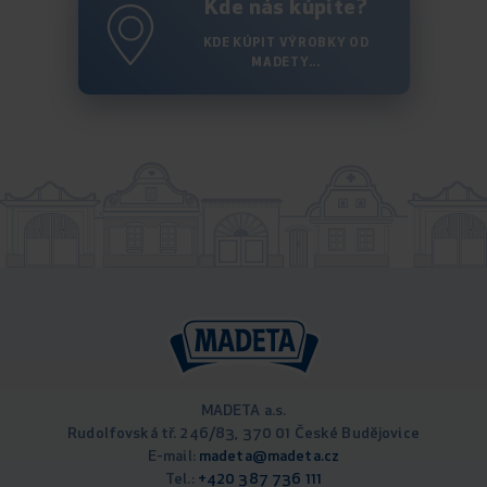
Kde nás kúpite?
KDE KÚPIT VÝROBKY OD
MADETY...
MADETA a.s.
Rudolfovská tř. 246/83, 370 01 České Budějovice
E-mail:
madeta@madeta.cz
Tel.:
+420 387 736 111