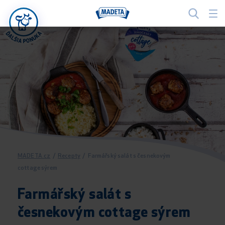
MADETA.cz
/
Recepty
/
Farmářský salát s česnekovým
cottage sýrem
Farmářský salát s
česnekovým cottage sýrem