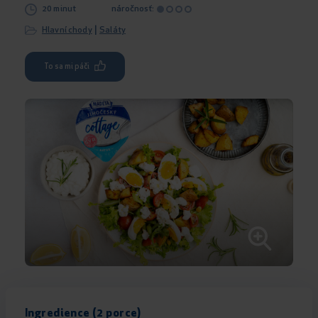
20 minut
náročnosť:
|
Hlavní chody
Saláty
To sa mi páči
Ingredience (2 porce)